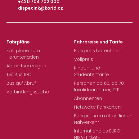
+420 704 702 000
dispecink@korid.cz
|
Fahrpläne
Fahrpreise und Tarife
Fahrpläne zum
Fahrpreis berechnen
Herunterladen
Vollpreis
Abfahrtsanzeigen
Kinder- und
TvůjBus IDOL
Studententarife
Bus auf Abruf
Personen ab 65, ab 70,
Invalidenrentner, ZTP
Verbindungssuche
Abonnenten
Netzweite Fahrkarten
Fahrpreise im öffentlichen
Nahverkehr
Internationales EURO-
NISA-Ticket+