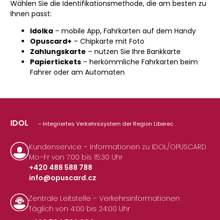
Wählen Sie die Identifikationsmethode, die am besten zu
Ihnen passt:
Idolka
– mobile App, Fahrkarten auf dem Handy
Opuscard+
– Chipkarte mit Foto
Zahlungskarte
– nutzen Sie Ihre Bankkarte
Papiertickets
– herkömmliche Fahrkarten beim
Fahrer oder am Automaten
IDOL
– Integriertes Verkehrssystem der Region Liberec
Kundenservice – Informationen zu IDOL/OPUSCARD
Mo–Fr von 7:00 bis 15:30 Uhr
+420 488 588 788
info@opuscard.cz
|
Zentrale Leitstelle – Verkehrsinformationen
Täglich von 4:00 bis 24:00 Uhr