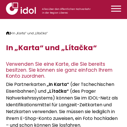
Zum Inhalt springen
Alles über den öffentlichen Nahverkehr
in der Region Liberec
In „Karta“ und „Lítačka“
In „Karta“ und „Lítačka“
Verwenden Sie eine Karte, die Sie bereits
besitzen. Sie können sie ganz einfach Ihrem
Konto zuordnen.
Die Partnerkarten
„In Karta“
(der Tschechischen
Eisenbahnen) und
„Lítačka“
(des Prager
Nahverkehrssystems) können Sie im IDOL-Netz als
Identifikationsmittel für Langzeit-Zeitkarten und
Netzkarten verwenden. Sie müssen sie lediglich in
Ihrem E-Shop-Konto zuweisen, ein Foto hochladen
– und schon können Sie losfahren.