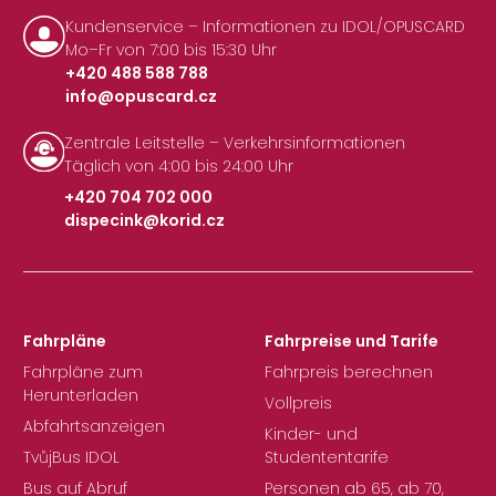
Kundenservice – Informationen zu IDOL/OPUSCARD
Mo–Fr von 7:00 bis 15:30 Uhr
+420 488 588 788
info@opuscard.cz
|
Zentrale Leitstelle – Verkehrsinformationen
Täglich von 4:00 bis 24:00 Uhr
+420 704 702 000
dispecink@korid.cz
|
Fahrpläne
Fahrpreise und Tarife
Fahrpläne zum
Fahrpreis berechnen
Herunterladen
Vollpreis
Abfahrtsanzeigen
Kinder- und
TvůjBus IDOL
Studententarife
Bus auf Abruf
Personen ab 65, ab 70,