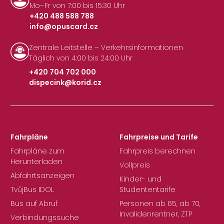
Mo–Fr von 7:00 bis 15:30 Uhr
+420 488 588 788
info@opuscard.cz
|
Zentrale Leitstelle – Verkehrsinformationen
Täglich von 4:00 bis 24:00 Uhr
+420 704 702 000
dispecink@korid.cz
|
Fahrpläne
Fahrpreise und Tarife
Fahrpläne zum
Fahrpreis berechnen
Herunterladen
Vollpreis
Abfahrtsanzeigen
Kinder- und
TvůjBus IDOL
Studententarife
Bus auf Abruf
Personen ab 65, ab 70,
Invalidenrentner, ZTP
Verbindungssuche