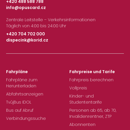
+420 488 588 788
info@opuscard.cz
|
Zentrale Leitstelle – Verkehrsinformationen
Täglich von 4:00 bis 24:00 Uhr
+420 704 702 000
dispecink@korid.cz
|
Fahrpläne
Fahrpreise und Tarife
Fahrpläne zum
Fahrpreis berechnen
Herunterladen
Vollpreis
Abfahrtsanzeigen
Kinder- und
TvůjBus IDOL
Studententarife
Bus auf Abruf
Personen ab 65, ab 70,
Invalidenrentner, ZTP
Verbindungssuche
Abonnenten