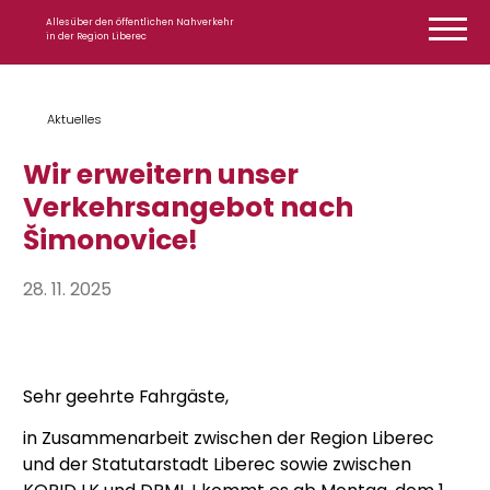
Zum Inhalt springen
Alles über den öffentlichen Nahverkehr
in der Region Liberec
Aktuelles
Wir erweitern unser
Verkehrsangebot nach
Šimonovice!
28. 11. 2025
Sehr geehrte Fahrgäste,
in Zusammenarbeit zwischen der Region Liberec
und der Statutarstadt Liberec sowie zwischen