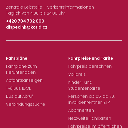
Zentrale Leitstelle – Verkehrsinformationen
Täglich von 4:00 bis 24:00 Uhr
+420 704 702 000
dispecink@korid.cz
|
Fahrpläne
Fahrpreise und Tarife
Fahrpläne zum
Fahrpreis berechnen
Herunterladen
Vollpreis
Abfahrtsanzeigen
Kinder- und
TvůjBus IDOL
Studententarife
Bus auf Abruf
Personen ab 65, ab 70,
Invalidenrentner, ZTP
Verbindungssuche
Abonnenten
Netzweite Fahrkarten
Fahrpreise im öffentlichen