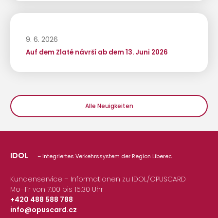
9. 6. 2026
Auf dem Zlaté návrší ab dem 13. Juni 2026
Alle Neuigkeiten
IDOL
– Integriertes Verkehrssystem der Region Liberec
Kundenservice – Informationen zu IDOL/OPUSCARD
Mo–Fr von 7:00 bis 15:30 Uhr
+420 488 588 788
info@opuscard.cz
|