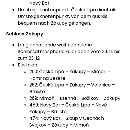
Nový Bor
Umsteigeknotenpunkt: Česká Lípa dient als
Umsteigeknotenpunkt, von dem aus Sie
bequem nach Zákupy gelangen.
Schloss Zákupy
Lang anhaltende weihnachtliche
Schlossatmosphäre: Zu erleben vom 29. 11. bis
zum 23. 12.
Buslinien:
260: Česká Lípa – Zákupy – Mimoň –
Hamr na Jezeře
262: Česká Lípa – Zákupy – Velenice –
Brniště
269: Mimoň – Brenná – Božíkov – Zákupy
459: Nový Bor – Česká Lípa – Nové
Zákupy – Brniště
474: Nový Bor – Sloup v Čechách –
Svojkov – Zákupy – Mimoň