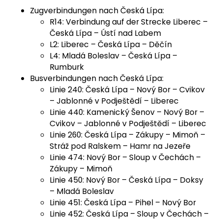
Zugverbindungen nach Česká Lípa:
R14: Verbindung auf der Strecke Liberec –
Česká Lípa – Ústí nad Labem
L2: Liberec – Česká Lípa – Děčín
L4: Mladá Boleslav – Česká Lípa –
Rumburk
Busverbindungen nach Česká Lípa:
Linie 240: Česká Lípa – Nový Bor – Cvikov
– Jablonné v Podještědí – Liberec
Linie 440: Kamenický Šenov – Nový Bor –
Cvikov – Jablonné v Podještědí – Liberec
Linie 260: Česká Lípa – Zákupy – Mimoň –
Stráž pod Ralskem – Hamr na Jezeře
Linie 474: Nový Bor – Sloup v Čechách –
Zákupy – Mimoň
Linie 450: Nový Bor – Česká Lípa – Doksy
– Mladá Boleslav
Linie 451: Česká Lípa – Pihel – Nový Bor
Linie 452: Česká Lípa – Sloup v Čechách –