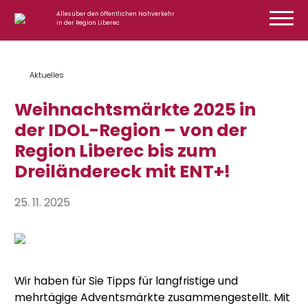
Zum Inhalt springen
Alles über den öffentlichen Nahverkehr
in der Region Liberec
Aktuelles
Weihnachtsmärkte 2025 in
der IDOL-Region – von der
Region Liberec bis zum
Dreiländereck mit ENT+!
25. 11. 2025
Wir haben für Sie Tipps für langfristige und
mehrtägige Adventsmärkte zusammengestellt. Mit