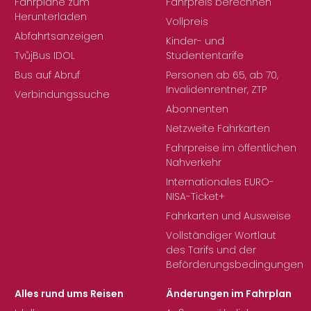
Fahrpläne zum
Fahrpreis berechnen
Herunterladen
Vollpreis
Abfahrtsanzeigen
Kinder- und
TvůjBus IDOL
Studententarife
Bus auf Abruf
Personen ab 65, ab 70,
Invalidenrentner, ZTP
Verbindungssuche
Abonnenten
Netzweite Fahrkarten
Fahrpreise im öffentlichen
Nahverkehr
Internationales EURO-
NISA-Ticket+
Fahrkarten und Ausweise
Vollständiger Wortlaut
des Tarifs und der
Beförderungsbedingungen
Alles rund ums Reisen
Änderungen im Fahrplan