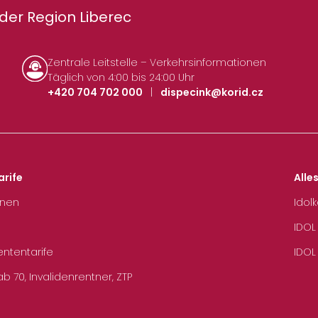
der Region Liberec
Zentrale Leitstelle – Verkehrsinformationen
Täglich von 4:00 bis 24:00 Uhr
+420 704 702 000
|
dispecink@korid.cz
arife
Alle
hnen
Idol
IDOL
ententarife
IDOL
b 70, Invalidenrentner, ZTP