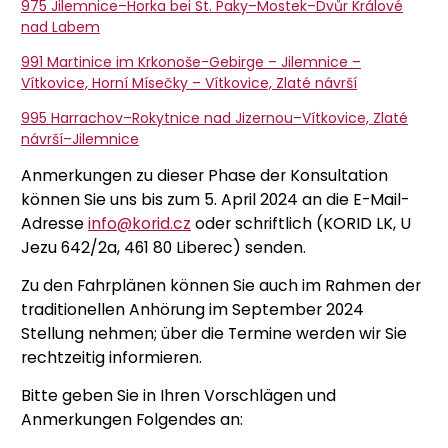
975 Jilemnice–Horka bei St. Paky–Mostek–Dvůr Králové
nad Labem
991 Martinice im Krkonoše-Gebirge – Jilemnice –
Vítkovice, Horní Mísečky – Vítkovice, Zlaté návrší
995 Harrachov–Rokytnice nad Jizernou–Vítkovice, Zlaté
návrší–Jilemnice
Anmerkungen zu dieser Phase der Konsultation
können Sie uns bis zum 5. April 2024 an die E-Mail-
Adresse
info@korid.cz
oder schriftlich (KORID LK, U
Jezu 642/2a, 461 80 Liberec) senden.
Zu den Fahrplänen können Sie auch im Rahmen der
traditionellen Anhörung im September 2024
Stellung nehmen; über die Termine werden wir Sie
rechtzeitig informieren.
Bitte geben Sie in Ihren Vorschlägen und
Anmerkungen Folgendes an: