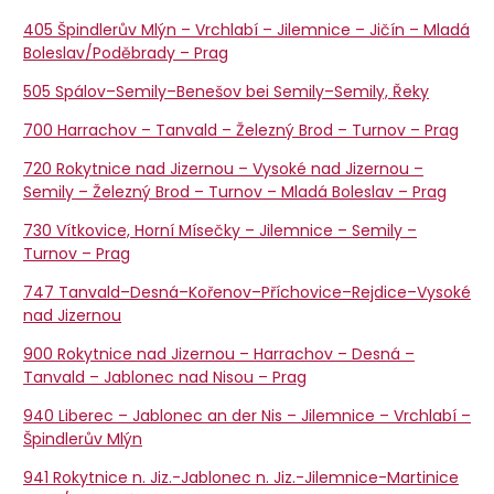
405 Špindlerův Mlýn – Vrchlabí – Jilemnice – Jičín – Mladá
Boleslav/Poděbrady – Prag
505 Spálov–Semily–Benešov bei Semily–Semily, Řeky
700 Harrachov – Tanvald – Železný Brod – Turnov – Prag
720 Rokytnice nad Jizernou – Vysoké nad Jizernou –
Semily – Železný Brod – Turnov – Mladá Boleslav – Prag
730 Vítkovice, Horní Mísečky – Jilemnice – Semily –
Turnov – Prag
747 Tanvald–Desná–Kořenov–Příchovice–Rejdice–Vysoké
nad Jizernou
900 Rokytnice nad Jizernou – Harrachov – Desná –
Tanvald – Jablonec nad Nisou – Prag
940 Liberec – Jablonec an der Nis – Jilemnice – Vrchlabí –
Špindlerův Mlýn
941 Rokytnice n. Jiz.-Jablonec n. Jiz.-Jilemnice-Martinice