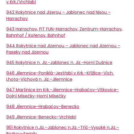
v Krk./Vrchlabí
942 Rokytnice nad Jizerou – Jablonec nad Nisou –
Harrachov
943 Harrachov, FIT FUN-Harrachov, Zentrum-Harrachov,
Bahnhof / Kořenov, Bahnhof
944 Rokytnice nad Jizernou – Jablonec nad Jizernou –
Paseky nad Jizernou
945 Rokytnice n. Jiz.-Jablonec n. Jiz.-Horní Dušnice
946 Jilemnice–Poniklá–Jestřabí v Krk.–Křížlice–Vích.
Lhota–Víchová n. Jiz.–Jilemnice
947 Martinice im Krk.-Jilemnice-Hrabačov-Vítkovice-
Dolní Mísečky-Horní Mísečky
948 Jilemnice–Hrabačov–Benecko
949 Jilemnice–Benecko–Vrchlabí
951 Rokytnice n.Jiz.–Jablonec n.Jiz.–Tříč–Vysoké n.Jiz.–
Bozkov–Semily