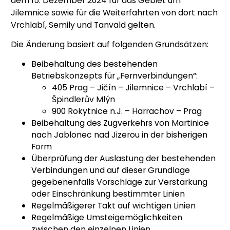
dem 15. Dezember 2024 für das Gebiet um
Jilemnice sowie für die Weiterfahrten von dort nach
Vrchlabí, Semily und Tanvald gelten.
Die Änderung basiert auf folgenden Grundsätzen:
Beibehaltung des bestehenden
Betriebskonzepts für „Fernverbindungen“:
405 Prag – Jičín – Jilemnice – Vrchlabí –
Špindlerův Mlýn
900 Rokytnice n.J. – Harrachov – Prag
Beibehaltung des Zugverkehrs von Martinice
nach Jablonec nad Jizerou in der bisherigen
Form
Überprüfung der Auslastung der bestehenden
Verbindungen und auf dieser Grundlage
gegebenenfalls Vorschläge zur Verstärkung
oder Einschränkung bestimmter Linien
Regelmäßigerer Takt auf wichtigen Linien
Regelmäßige Umsteigemöglichkeiten
zwischen den einzelnen Linien