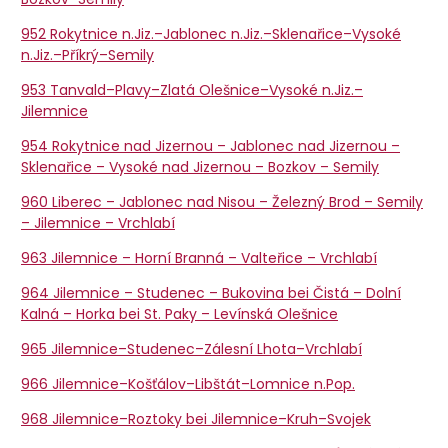
952 Rokytnice n.Jiz.–Jablonec n.Jiz.–Sklenařice–Vysoké
n.Jiz.–Příkrý–Semily
953 Tanvald–Plavy–Zlatá Olešnice–Vysoké n.Jiz.–
Jilemnice
954 Rokytnice nad Jizernou – Jablonec nad Jizernou –
Sklenařice – Vysoké nad Jizernou – Bozkov – Semily
960 Liberec – Jablonec nad Nisou – Železný Brod – Semily
– Jilemnice – Vrchlabí
963 Jilemnice – Horní Branná – Valteřice – Vrchlabí
964 Jilemnice – Studenec – Bukovina bei Čistá – Dolní
Kalná – Horka bei St. Paky – Levínská Olešnice
965 Jilemnice–Studenec–Zálesní Lhota–Vrchlabí
966 Jilemnice–Košťálov–Libštát–Lomnice n.Pop.
968 Jilemnice–Roztoky bei Jilemnice–Kruh–Svojek