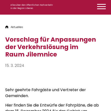
Zum Inhalt springen
Alles über den öffentlichen Nahverkehr
in der Region Liberec
Aktuelles
Vorschlag für Anpassungen
der Verkehrslösung im
Raum Jilemnice
15. 3. 2024
Sehr geehrte Fahrgäste und Vertreter der
Gemeinden.
Hier finden Sie die Entwürfe der Fahrpläne, die ab