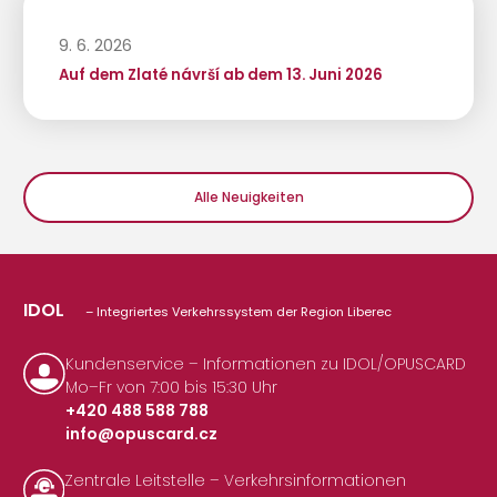
9. 6. 2026
Auf dem Zlaté návrší ab dem 13. Juni 2026
Alle Neuigkeiten
IDOL
– Integriertes Verkehrssystem der Region Liberec
Kundenservice – Informationen zu IDOL/OPUSCARD
Mo–Fr von 7:00 bis 15:30 Uhr
+420 488 588 788
info@opuscard.cz
|
Zentrale Leitstelle – Verkehrsinformationen