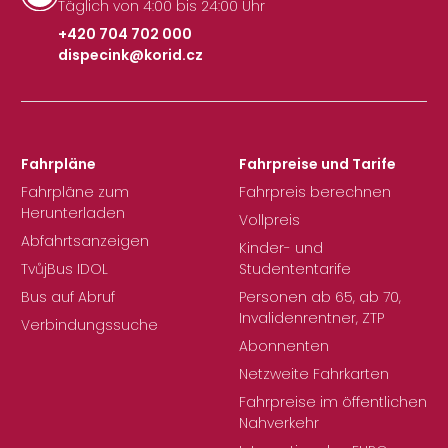
Täglich von 4:00 bis 24:00 Uhr
+420 704 702 000
dispecink@korid.cz
|
Fahrpläne
Fahrpreise und Tarife
Fahrpläne zum
Fahrpreis berechnen
Herunterladen
Vollpreis
Abfahrtsanzeigen
Kinder- und
TvůjBus IDOL
Studententarife
Bus auf Abruf
Personen ab 65, ab 70,
Invalidenrentner, ZTP
Verbindungssuche
Abonnenten
Netzweite Fahrkarten
Fahrpreise im öffentlichen
Nahverkehr