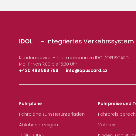
IDOL
– Integriertes Verkehrssystem 
Kundenservice – Informationen zu IDOL/OPUSCARD
Mo–Fr von 7:00 bis 15:30 Uhr
+420 488 588 788
|
info@opuscard.cz
Fahrpläne
Fahrpreise und T
Fahrpläne zum Herunterladen
Fahrpreis berec
Abfahrtsanzeigen
Vollpreis
TvůjBus IDOL
Kinder- und Stud