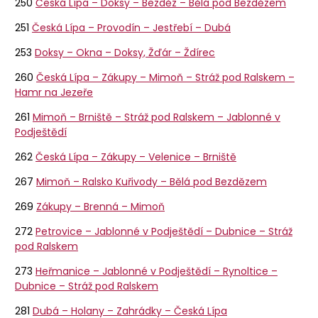
250
Česká Lípa – Doksy – Bezděz – Bělá pod Bezdězem
251
Česká Lípa – Provodín – Jestřebí – Dubá
253
Doksy – Okna – Doksy, Žďár – Ždírec
260
Česká Lípa – Zákupy – Mimoň – Stráž pod Ralskem –
Hamr na Jezeře
261
Mimoň – Brniště – Stráž pod Ralskem – Jablonné v
Podještědí
262
Česká Lípa – Zákupy – Velenice – Brniště
267
Mimoň – Ralsko Kuřivody – Bělá pod Bezdězem
269
​​​​​​Zákupy – Brenná – Mimoň
272
Petrovice – Jablonné v Podještědí – Dubnice – Stráž
pod Ralskem
273
Heřmanice – Jablonné v Podještědí – Rynoltice –
Dubnice – Stráž pod Ralskem
281
Dubá – Holany – Zahrádky – Česká Lípa