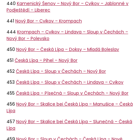
440
Kamenický Šenov – Nový Bor – Cvikov – Jablonné v
Podještědí – Liberec
441
Nový Bor – Cvikov – Krompach
444
Krompach – Cvikov – Lindava – Sloup v Čechách –
Nový Bor – Polevsko
450
Nový Bor – Česká Lípa – Doksy – Mladá Boleslav
451
Česká Lípa – Pihel – Nový Bor
452
Česká Lípa – Sloup v Čechách – Nový Bor
453
Česká Lípa – Sloup v Čechách – Lindava – Cvikov
455
Česká Lípa – Písečná – Sloup v Čechách – Nový Bor
456
Nový Bor – Skalice bei Česká Lípa – Manušice – Česká
Lípa
457
Nový Bor – Skalice bei Česká Lípa – Slunečná – Česká
Lípa
459
Nový Bor – Sloup v Čechách – Česká Lípa – Nové