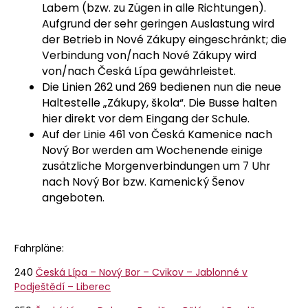
Labem (bzw. zu Zügen in alle Richtungen).
Aufgrund der sehr geringen Auslastung wird
der Betrieb in Nové Zákupy eingeschränkt; die
Verbindung von/nach Nové Zákupy wird
von/nach Česká Lípa gewährleistet.
Die Linien 262 und 269 bedienen nun die neue
Haltestelle „Zákupy, škola“. Die Busse halten
hier direkt vor dem Eingang der Schule.
Auf der Linie 461 von Česká Kamenice nach
Nový Bor werden am Wochenende einige
zusätzliche Morgenverbindungen um 7 Uhr
nach Nový Bor bzw. Kamenický Šenov
angeboten.
Fahrpläne:
240
Česká Lípa – Nový Bor – Cvikov – Jablonné v
Podještědí – Liberec