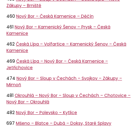
Zákupy – Brniště
460
Nový Bor – Česká Kamenice – Děčín
461
Nový Bor – Kamenický Šenov – Prysk – Česká
Kamenice
462
Česká Lípa – Volfartice – Kamenický Šenov – Česká
Kamenice
469
Česká Lípa – Nový Bor – Česká Kamenice –
Jetřichovice
474
Nový Bor – Sloup v Čechách – Svojkov – Zákupy –
Mimoň
481
Okrouhlá – Nový Bor – Sloup v Čechách – Chotovice –
Nový Bor – Okrouhlá
482
Nový Bor – Polevsko – Kytlice
697
Mšeno – Blatce – Dubá – Doksy, Staré Splavy