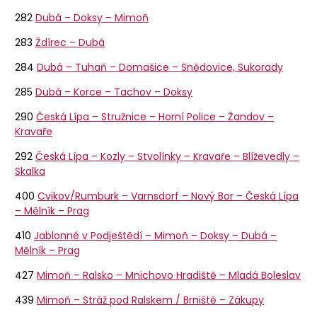
282
Dubá – Doksy – Mimoň
283
Ždírec – Dubá
284
Dubá – Tuhaň – Domašice – Snědovice, Sukorady
285
Dubá – Korce – Tachov – Doksy
290
Česká Lípa – Stružnice – Horní Police – Žandov –
Kravaře
292
Česká Lípa – Kozly – Stvolínky – Kravaře – Blíževedly –
Skalka
400
Cvikov/Rumburk – Varnsdorf – Nový Bor – Česká Lípa
– Mělník – Prag
410
Jablonné v Podještědí – Mimoň – Doksy – Dubá –
Mělník – Prag
427
Mimoň – Ralsko – Mnichovo Hradiště – Mladá Boleslav
439
Mimoň – Stráž pod Ralskem / Brniště – Zákupy