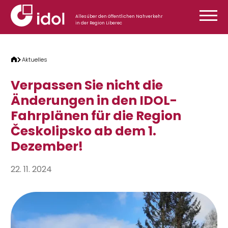
Zum Inhalt springen
Alles über den öffentlichen Nahverkehr
in der Region Liberec
Aktuelles
Verpassen Sie nicht die
Änderungen in den IDOL-
Fahrplänen für die Region
Českolipsko ab dem 1.
Dezember!
22. 11. 2024