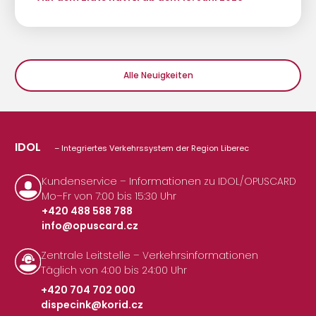
Alle Neuigkeiten
IDOL
– Integriertes Verkehrssystem der Region Liberec
Kundenservice – Informationen zu IDOL/OPUSCARD
Mo–Fr von 7:00 bis 15:30 Uhr
+420 488 588 788
info@opuscard.cz
|
Zentrale Leitstelle – Verkehrsinformationen
Täglich von 4:00 bis 24:00 Uhr
+420 704 702 000
dispecink@korid.cz
|