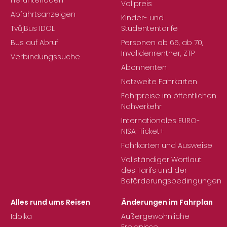
Herunterladen
Vollpreis
Abfahrtsanzeigen
Kinder- und
TvůjBus IDOL
Studententarife
Bus auf Abruf
Personen ab 65, ab 70,
Invalidenrentner, ZTP
Verbindungssuche
Abonnenten
Netzweite Fahrkarten
Fahrpreise im öffentlichen
Nahverkehr
Internationales EURO-
NISA-Ticket+
Fahrkarten und Ausweise
Vollständiger Wortlaut
des Tarifs und der
Beförderungsbedingungen
Alles rund ums Reisen
Änderungen im Fahrplan
Idolka
Außergewöhnliche