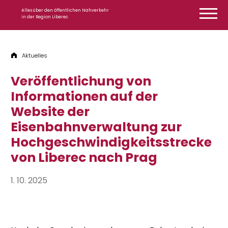
Zum Inhalt springen
Alles über den öffentlichen Nahverkehr
in der Region Liberec
Aktuelles
Veröffentlichung von
Informationen auf der
Website der
Eisenbahnverwaltung zur
Hochgeschwindigkeitsstrecke
von Liberec nach Prag
1. 10. 2025