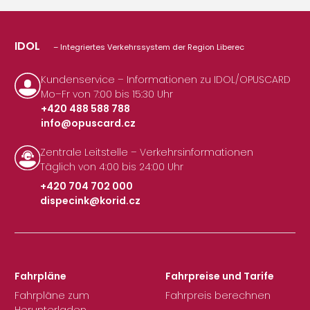
IDOL
– Integriertes Verkehrssystem der Region Liberec
Kundenservice – Informationen zu IDOL/OPUSCARD
Mo–Fr von 7:00 bis 15:30 Uhr
+420 488 588 788
info@opuscard.cz
|
Zentrale Leitstelle – Verkehrsinformationen
Täglich von 4:00 bis 24:00 Uhr
+420 704 702 000
dispecink@korid.cz
|
Fahrpläne
Fahrpreise und Tarife
Fahrpläne zum
Fahrpreis berechnen