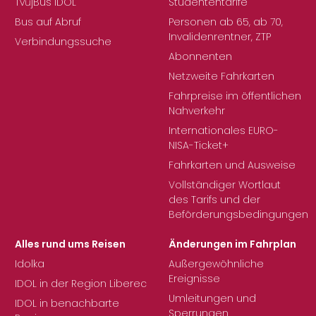
TvůjBus IDOL
Studententarife
Bus auf Abruf
Personen ab 65, ab 70,
Invalidenrentner, ZTP
Verbindungssuche
Abonnenten
Netzweite Fahrkarten
Fahrpreise im öffentlichen
Nahverkehr
Internationales EURO-
NISA-Ticket+
Fahrkarten und Ausweise
Vollständiger Wortlaut
des Tarifs und der
Beförderungsbedingungen
Alles rund ums Reisen
Änderungen im Fahrplan
Idolka
Außergewöhnliche
Ereignisse
IDOL in der Region Liberec
Umleitungen und
IDOL in benachbarte
Sperrungen