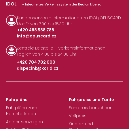
IDOL
– Integriertes Verkehrssystem der Region Liberec
Kundenservice – Informationen zu IDOL/OPUSCARD
Mo–Fr von 7:00 bis 15:30 Uhr
+420 488 588 788
info@opuscard.cz
|
Zentrale Leitstelle – Verkehrsinformationen
Täglich von 4:00 bis 24:00 Uhr
+420 704 702 000
dispecink@korid.cz
|
Fahrpläne
Fahrpreise und Tarife
Fahrpläne zum
Fahrpreis berechnen
Herunterladen
Vollpreis
Abfahrtsanzeigen
Kinder- und