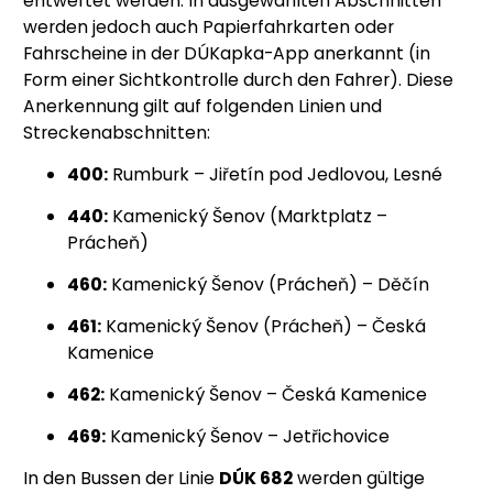
entwertet werden. In ausgewählten Abschnitten
werden jedoch auch Papierfahrkarten oder
Fahrscheine in der DÚKapka-App anerkannt (in
Form einer Sichtkontrolle durch den Fahrer). Diese
Anerkennung gilt auf folgenden Linien und
Streckenabschnitten:
400:
Rumburk – Jiřetín pod Jedlovou, Lesné
440:
Kamenický Šenov (Marktplatz –
Prácheň)
460:
Kamenický Šenov (Prácheň) – Děčín
461:
Kamenický Šenov (Prácheň) – Česká
Kamenice
462:
Kamenický Šenov – Česká Kamenice
469:
Kamenický Šenov – Jetřichovice
In den Bussen der Linie
DÚK 682
werden gültige