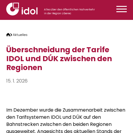
Zum Inhalt springen
Alles über den öffentlichen Nahverkehr
in der Region Liberec
Aktuelles
Überschneidung der Tarife
IDOL und DÚK zwischen den
Regionen
15. 1. 2026
Im Dezember wurde die Zusammenarbeit zwischen
den Tarifsystemen IDOL und DÚK auf den
Bahnstrecken zwischen den beiden Regionen
ausgeweitet. Angesichts des aktuellen Stands der