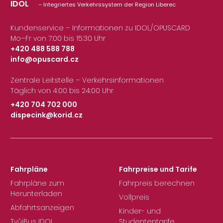
IDOL
– Integriertes Verkehrssystem der Region Liberec
Kundenservice – Informationen zu IDOL/OPUSCARD
Mo–Fr von 7:00 bis 15:30 Uhr
+420 488 588 788
info@opuscard.cz
|
Zentrale Leitstelle – Verkehrsinformationen
Täglich von 4:00 bis 24:00 Uhr
+420 704 702 000
dispecink@korid.cz
|
Fahrpläne
Fahrpreise und Tarife
Fahrpläne zum
Fahrpreis berechnen
Herunterladen
Vollpreis
Abfahrtsanzeigen
Kinder- und
TvůjBus IDOL
Studententarife