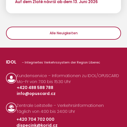
Auf dem Zlaté návrší ab dem 13. Juni 2026
Alle Neuigkeiten
IDOL
– Integriertes Verkehrssystem der Region Liberec
Kundenservice – Informationen zu IDOL/OPUSCARD
Mo–Fr von 7:00 bis 15:30 Uhr
+420 488 588 788
info@opuscard.cz
|
Zentrale Leitstelle – Verkehrsinformationen
Täglich von 4:00 bis 24:00 Uhr
+420 704 702 000
dispecink@korid.cz
|