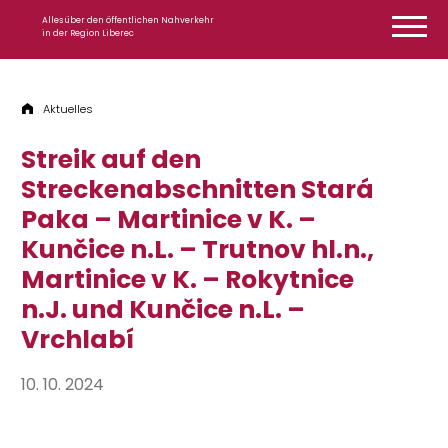
Zum Inhalt springen
Alles über den öffentlichen Nahverkehr
in der Region Liberec
Aktuelles
Streik auf den
Streckenabschnitten Stará
Paka – Martinice v K. –
Kunčice n.L. – Trutnov hl.n.,
Martinice v K. – Rokytnice
n.J. und Kunčice n.L. –
Vrchlabí
10. 10. 2024