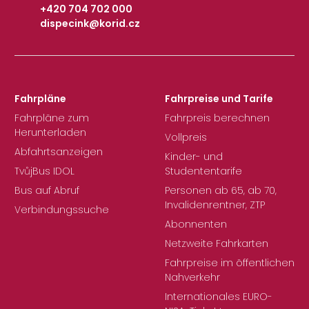
+420 704 702 000
dispecink@korid.cz
|
Fahrpläne
Fahrpreise und Tarife
Fahrpläne zum
Fahrpreis berechnen
Herunterladen
Vollpreis
Abfahrtsanzeigen
Kinder- und
TvůjBus IDOL
Studententarife
Bus auf Abruf
Personen ab 65, ab 70,
Invalidenrentner, ZTP
Verbindungssuche
Abonnenten
Netzweite Fahrkarten
Fahrpreise im öffentlichen
Nahverkehr
Internationales EURO-