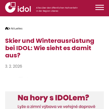
Zum Inhalt springen
Alles über den öffentlichen Nahverkehr
in der Region Liberec
Aktuelles
Skier und Winterausrüstung
bei IDOL: Wie sieht es damit
aus?
3. 2. 2026