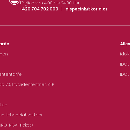
Täglich von 4:00 bis 24:00 Uhr
+420 704 702 000
|
dispecink@korid.cz
arife
Alle
hnen
Idol
IDOL
ententarife
IDOL
b 70, Invalidenrentner, ZTP
rten
entlichen Nahverkehr
URO-NISA-Ticket+