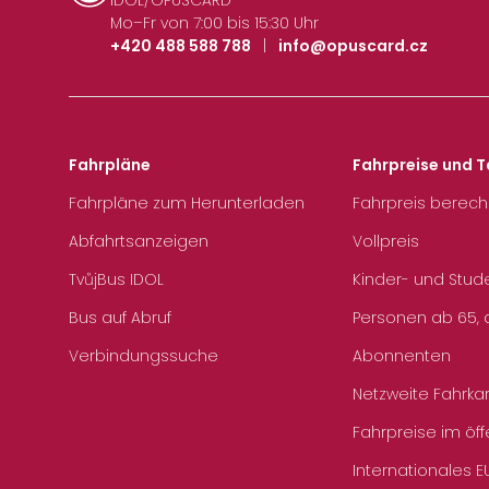
Mo–Fr von 7:00 bis 15:30 Uhr
+420 488 588 788
|
info@opuscard.cz
Fahrpläne
Fahrpreise und T
Fahrpläne zum Herunterladen
Fahrpreis berec
Abfahrtsanzeigen
Vollpreis
TvůjBus IDOL
Kinder- und Stud
Bus auf Abruf
Personen ab 65, a
Verbindungssuche
Abonnenten
Netzweite Fahrka
Fahrpreise im öff
Internationales E