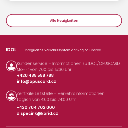
Alle Neuigkeiten
IDOL
– Integriertes Verkehrssystem der Region Liberec
Kundenservice – Informationen zu IDOL/OPUSCARD
Mo–Fr von 7:00 bis 15:30 Uhr
+420 488 588 788
info@opuscard.cz
|
Zentrale Leitstelle – Verkehrsinformationen
Täglich von 4:00 bis 24:00 Uhr
+420 704 702 000
dispecink@korid.cz
|