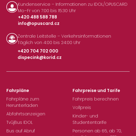
Kundenservice – Informationen zu IDOL/OPUSCARD
Mo–Fr von 7:00 bis 15:30 Uhr
+420 488 588 788
info@opuscard.cz
|
Zentrale Leitstelle – Verkehrsinformationen
Täglich von 4:00 bis 24:00 Uhr
+420 704 702 000
dispecink@korid.cz
|
Fahrpläne
Fahrpreise und Tarife
Fahrpläne zum
Fahrpreis berechnen
Herunterladen
Vollpreis
Abfahrtsanzeigen
Kinder- und
TvůjBus IDOL
Studententarife
Bus auf Abruf
Personen ab 65, ab 70,