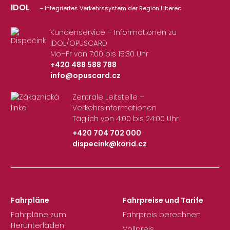
IDOL
– Integriertes Verkehrssystem der Region Liberec
Kundenservice – Informationen zu
IDOL/OPUSCARD
Mo–Fr von 7:00 bis 15:30 Uhr
+420 488 588 788
info@opuscard.cz
|
Zentrale Leitstelle –
Verkehrsinformationen
Täglich von 4:00 bis 24:00 Uhr
+420 704 702 000
dispecink@korid.cz
|
Fahrpläne
Fahrpreise und Tarife
Fahrpläne zum
Fahrpreis berechnen
Herunterladen
Vollpreis