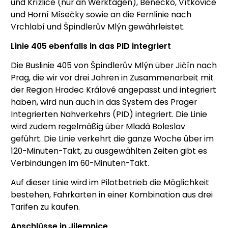
und Křížlice (nur an Werktagen), Benecko, Vítkovice
und Horní Mísečky sowie an die Fernlinie nach
Vrchlabí und Špindlerův Mlýn gewährleistet.
Linie 405 ebenfalls in das PID integriert
Die Buslinie 405 von Špindlerův Mlýn über Jičín nach
Prag, die wir vor drei Jahren in Zusammenarbeit mit
der Region Hradec Králové angepasst und integriert
haben, wird nun auch in das System des Prager
Integrierten Nahverkehrs (PID) integriert. Die Linie
wird zudem regelmäßig über Mladá Boleslav
geführt. Die Linie verkehrt die ganze Woche über im
120-Minuten-Takt, zu ausgewählten Zeiten gibt es
Verbindungen im 60-Minuten-Takt.
Auf dieser Linie wird im Pilotbetrieb die Möglichkeit
bestehen, Fahrkarten in einer Kombination aus drei
Tarifen zu kaufen.
Anschlüsse in Jilemnice