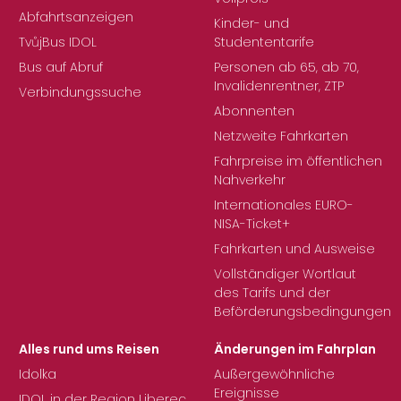
Abfahrtsanzeigen
Kinder- und
TvůjBus IDOL
Studententarife
Bus auf Abruf
Personen ab 65, ab 70,
Invalidenrentner, ZTP
Verbindungssuche
Abonnenten
Netzweite Fahrkarten
Fahrpreise im öffentlichen
Nahverkehr
Internationales EURO-
NISA-Ticket+
Fahrkarten und Ausweise
Vollständiger Wortlaut
des Tarifs und der
Beförderungsbedingungen
Alles rund ums Reisen
Änderungen im Fahrplan
Idolka
Außergewöhnliche
Ereignisse
IDOL in der Region Liberec