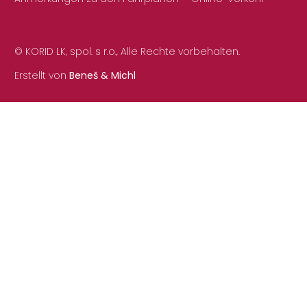
© KORID LK, spol. s r.o., Alle Rechte vorbehalten.
Erstellt von
Beneš & Michl