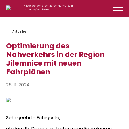
Zum Inhalt springen
Alles über den öffentlichen Nahverkehr
in der Region Liberec
Aktuelles
Optimierung des
Nahverkehrs in der Region
Jilemnice mit neuen
Fahrplänen
25. 11. 2024
Sehr geehrte Fahrgäste,
ab dem 15. Dezember treten neue Fahrpläne in