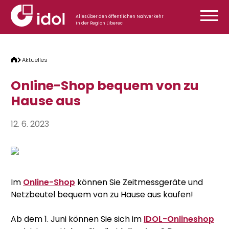
Zum Inhalt springen
Alles über den öffentlichen Nahverkehr
in der Region Liberec
Aktuelles
Online-Shop bequem von zu
Hause aus
12. 6. 2023
Im
Online-Shop
können Sie Zeitmessgeräte und
Netzbeutel bequem von zu Hause aus kaufen!
Ab dem 1. Juni können Sie sich im
IDOL-Onlineshop