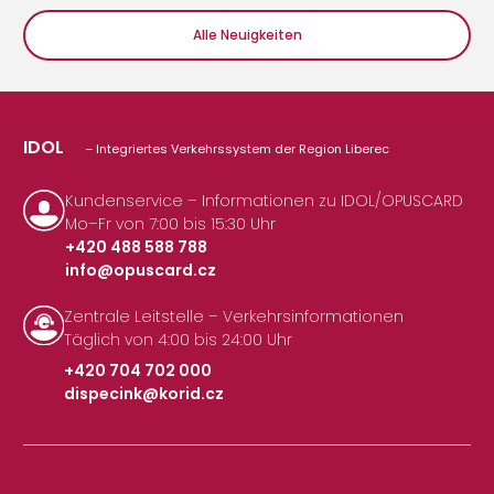
Alle Neuigkeiten
IDOL
– Integriertes Verkehrssystem der Region Liberec
Kundenservice – Informationen zu IDOL/OPUSCARD
Mo–Fr von 7:00 bis 15:30 Uhr
+420 488 588 788
info@opuscard.cz
|
Zentrale Leitstelle – Verkehrsinformationen
Täglich von 4:00 bis 24:00 Uhr
+420 704 702 000
dispecink@korid.cz
|