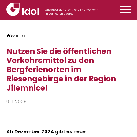
Zum Inhalt springen
Alles über den öffentlichen Nahverkehr
in der Region Liberec
Aktuelles
Nutzen Sie die öffentlichen
Verkehrsmittel zu den
Bergferienorten im
Riesengebirge in der Region
Jilemnice!
9. 1. 2025
Ab Dezember 2024 gibt es neue