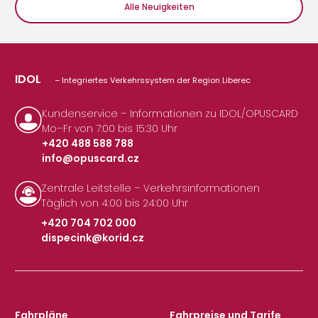
Alle Neuigkeiten
IDOL
– Integriertes Verkehrssystem der Region Liberec
Kundenservice – Informationen zu IDOL/OPUSCARD
Mo–Fr von 7:00 bis 15:30 Uhr
+420 488 588 788
info@opuscard.cz
|
Zentrale Leitstelle – Verkehrsinformationen
Täglich von 4:00 bis 24:00 Uhr
+420 704 702 000
dispecink@korid.cz
|
Fahrpläne
Fahrpreise und Tarife