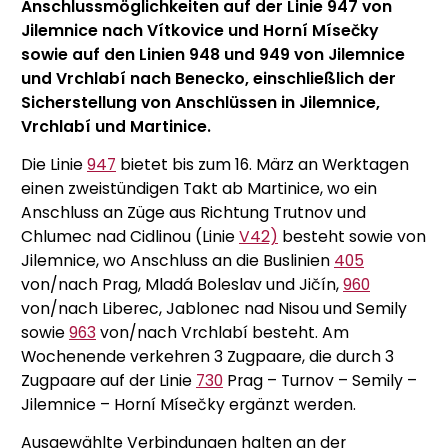
Anschlussmöglichkeiten auf der Linie 947 von
Jilemnice nach Vítkovice und Horní Mísečky
sowie auf den Linien 948 und 949 von Jilemnice
und Vrchlabí nach Benecko, einschließlich der
Sicherstellung von Anschlüssen in Jilemnice,
Vrchlabí und Martinice.
Die Linie
947
bietet bis zum 16. März an Werktagen
einen zweistündigen Takt ab Martinice, wo ein
Anschluss an Züge aus Richtung Trutnov und
Chlumec nad Cidlinou (Linie
V42)
besteht sowie von
Jilemnice, wo Anschluss an die Buslinien
405
von/nach Prag, Mladá Boleslav und Jičín,
960
von/nach Liberec, Jablonec nad Nisou und Semily
sowie
963
von/nach Vrchlabí besteht. Am
Wochenende verkehren 3 Zugpaare, die durch 3
Zugpaare auf der Linie
730
Prag – Turnov – Semily –
Jilemnice – Horní Mísečky ergänzt werden.
Ausgewählte Verbindungen halten an der