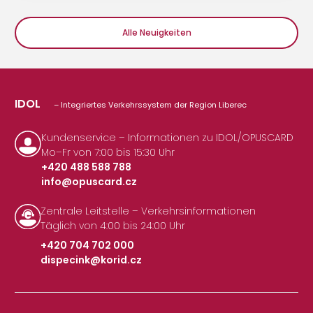
Alle Neuigkeiten
IDOL
– Integriertes Verkehrssystem der Region Liberec
Kundenservice – Informationen zu IDOL/OPUSCARD
Mo–Fr von 7:00 bis 15:30 Uhr
+420 488 588 788
info@opuscard.cz
|
Zentrale Leitstelle – Verkehrsinformationen
Täglich von 4:00 bis 24:00 Uhr
+420 704 702 000
dispecink@korid.cz
|