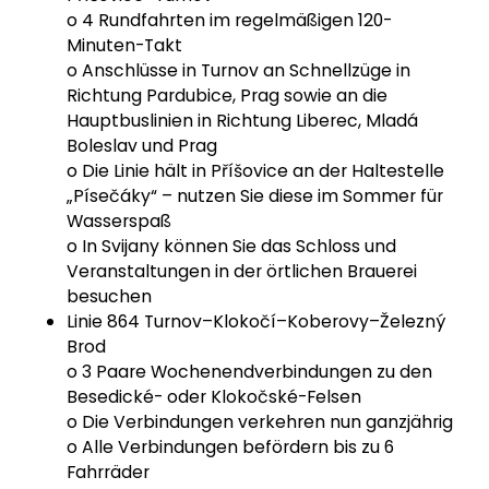
o 4 Rundfahrten im regelmäßigen 120-
Minuten-Takt
o Anschlüsse in Turnov an Schnellzüge in
Richtung Pardubice, Prag sowie an die
Hauptbuslinien in Richtung Liberec, Mladá
Boleslav und Prag
o Die Linie hält in Příšovice an der Haltestelle
„Písečáky“ – nutzen Sie diese im Sommer für
Wasserspaß
o In Svijany können Sie das Schloss und
Veranstaltungen in der örtlichen Brauerei
besuchen
Linie 864 Turnov–Klokočí–Koberovy–Železný
Brod
o 3 Paare Wochenendverbindungen zu den
Besedické- oder Klokočské-Felsen
o Die Verbindungen verkehren nun ganzjährig
o Alle Verbindungen befördern bis zu 6
Fahrräder