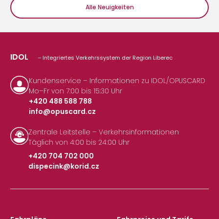
Alle Neuigkeiten
IDOL
– Integriertes Verkehrssystem der Region Liberec
Kundenservice – Informationen zu IDOL/OPUSCARD
Mo–Fr von 7:00 bis 15:30 Uhr
+420 488 588 788
info@opuscard.cz
|
Zentrale Leitstelle – Verkehrsinformationen
Täglich von 4:00 bis 24:00 Uhr
+420 704 702 000
dispecink@korid.cz
|