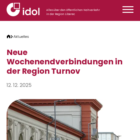
Zum Inhalt springen
Alles über den öffentlichen Nahverkehr
in der Region Liberec
Aktuelles
Neue
Wochenendverbindungen in
der Region Turnov
12. 12. 2025