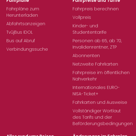
Fahrpläne
Fahrpreise und Tarife
Fahrpläne zum
Fahrpreis berechnen
Herunterladen
Vollpreis
Abfahrtsanzeigen
Kinder- und
TvůjBus IDOL
Studententarife
Bus auf Abruf
Personen ab 65, ab 70,
Invalidenrentner, ZTP
Verbindungssuche
Abonnenten
Netzweite Fahrkarten
Fahrpreise im öffentlichen
Nahverkehr
Internationales EURO-
NISA-Ticket+
Fahrkarten und Ausweise
Vollständiger Wortlaut
des Tarifs und der
Beförderungsbedingungen