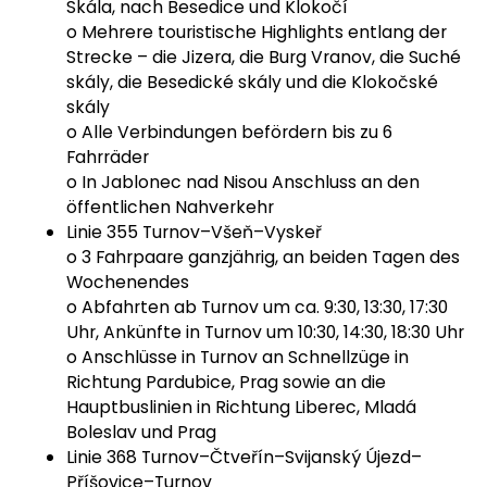
Skála, nach Besedice und Klokočí
o Mehrere touristische Highlights entlang der
Strecke – die Jizera, die Burg Vranov, die Suché
skály, die Besedické skály und die Klokočské
skály
o Alle Verbindungen befördern bis zu 6
Fahrräder
o In Jablonec nad Nisou Anschluss an den
öffentlichen Nahverkehr
Linie 355 Turnov–Všeň–Vyskeř
o 3 Fahrpaare ganzjährig, an beiden Tagen des
Wochenendes
o Abfahrten ab Turnov um ca. 9:30, 13:30, 17:30
Uhr, Ankünfte in Turnov um 10:30, 14:30, 18:30 Uhr
o Anschlüsse in Turnov an Schnellzüge in
Richtung Pardubice, Prag sowie an die
Hauptbuslinien in Richtung Liberec, Mladá
Boleslav und Prag
Linie 368 Turnov–Čtveřín–Svijanský Újezd–
Příšovice–Turnov