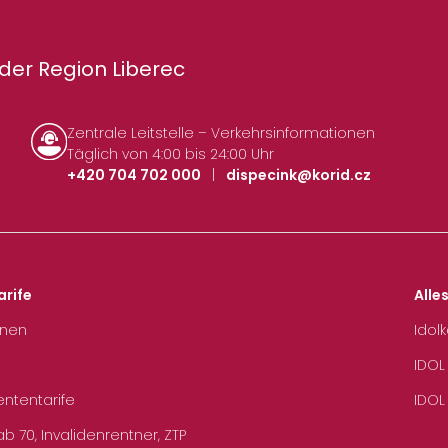
der Region Liberec
Zentrale Leitstelle – Verkehrsinformationen
Täglich von 4:00 bis 24:00 Uhr
+420 704 702 000
|
dispecink@korid.cz
arife
Alle
hnen
Idol
IDOL
ententarife
IDOL
b 70, Invalidenrentner, ZTP