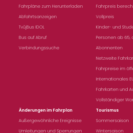
Fahrpläne zum Herunterladen
Fahrpreis berec
Abfahrtsanzeigen
Vollpreis
TvůjBus IDOL
Kinder- und Stud
Bus auf Abruf
Personen ab 65, a
Verbindungssuche
Abonnenten
Netzweite Fahrka
Fahrpreise im öff
Internationales E
Fahrkarten und 
Vollständiger Wo
Änderungen im Fahrplan
Tourismus
Außergewöhnliche Ereignisse
Sommersaison
Umleitungen und Sperrungen
Wintersaison