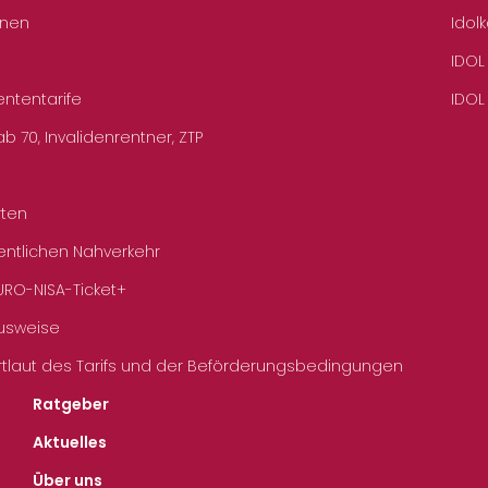
hnen
Idol
IDOL
ententarife
IDOL
b 70, Invalidenrentner, ZTP
rten
entlichen Nahverkehr
URO-NISA-Ticket+
Ausweise
rtlaut des Tarifs und der Beförderungsbedingungen
Ratgeber
Aktuelles
Über uns