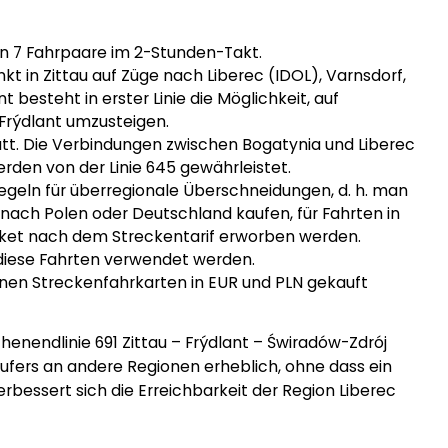
n 7 Fahrpaare im 2-Stunden-Takt.
t in Zittau auf Züge nach Liberec (IDOL), Varnsdorf,
besteht in erster Linie die Möglichkeit, auf
 Frýdlant umzusteigen.
statt. Die Verbindungen zwischen Bogatynia und Liberec
en von der Linie 645 gewährleistet.
n Regeln für überregionale Überschneidungen, d. h. man
 nach Polen oder Deutschland kaufen, für Fahrten in
cket nach dem Streckentarif erworben werden.
 diese Fahrten verwendet werden.
können Streckenfahrkarten in EUR und PLN gekauft
enendlinie 691 Zittau – Frýdlant – Świradów-Zdrój
ufers an andere Regionen erheblich, ohne dass ein
rbessert sich die Erreichbarkeit der Region Liberec