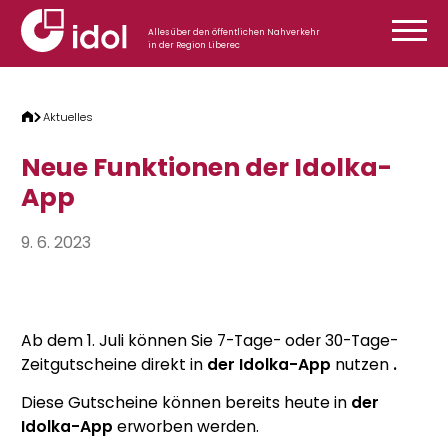
Zum Inhalt springen
Alles über den öffentlichen Nahverkehr
in der Region Liberec
Aktuelles
Neue Funktionen der Idolka-
App
9. 6. 2023
Ab dem 1. Juli können Sie 7-Tage- oder 30-Tage-
Zeitgutscheine direkt in
der Idolka-App
nutzen
.
Diese Gutscheine können bereits heute in
der
Idolka-App
erworben werden.