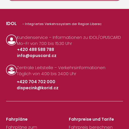
IDOL
– Integriertes Verkehrssystem der Region Liberec
Kundenservice – Informationen zu IDOL/OPUSCARD
Mo–Fr von 7:00 bis 15:30 Uhr
+420 488 588 788
info@opuscard.cz
|
Zentrale Leitstelle – Verkehrsinformationen
Täglich von 4:00 bis 24:00 Uhr
+420 704 702 000
dispecink@korid.cz
|
Fahrpläne
Fahrpreise und Tarife
Fahrpläne zum
Fahrpreis berechnen