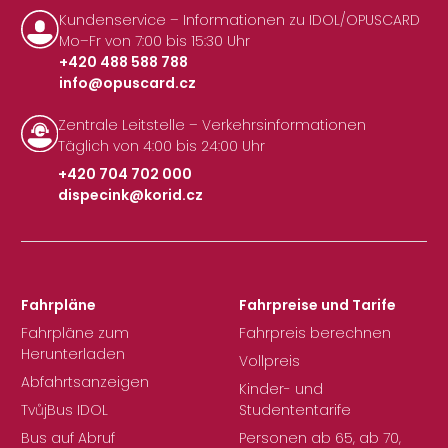
Kundenservice – Informationen zu IDOL/OPUSCARD
Mo–Fr von 7:00 bis 15:30 Uhr
+420 488 588 788
info@opuscard.cz
|
Zentrale Leitstelle – Verkehrsinformationen
Täglich von 4:00 bis 24:00 Uhr
+420 704 702 000
dispecink@korid.cz
|
Fahrpläne
Fahrpreise und Tarife
Fahrpläne zum
Fahrpreis berechnen
Herunterladen
Vollpreis
Abfahrtsanzeigen
Kinder- und
TvůjBus IDOL
Studententarife
Bus auf Abruf
Personen ab 65, ab 70,