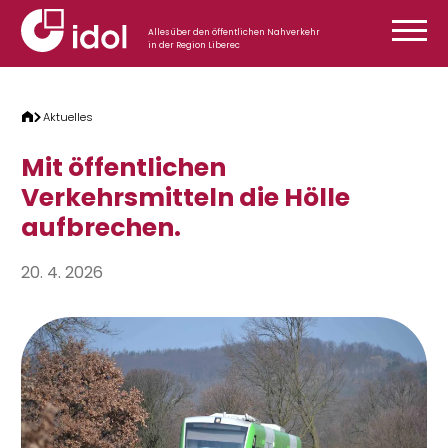
Zum Inhalt springen
Alles über den öffentlichen Nahverkehr
in der Region Liberec
Aktuelles
Mit öffentlichen
Verkehrsmitteln die Hölle
aufbrechen.
20. 4. 2026