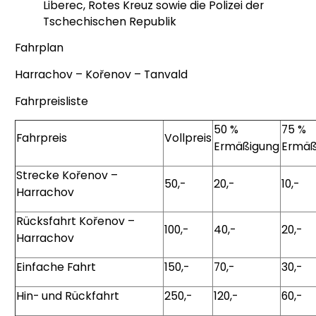
Liberec, Rotes Kreuz sowie die Polizei der
Tschechischen Republik
Fahrplan
Harrachov – Kořenov – Tanvald
Fahrpreisliste
50 %
75 %
Fahrpreis
Vollpreis
Ermäßigung
Ermäß
Strecke Kořenov –
50,-
20,-
10,-
Harrachov
Rücksfahrt Kořenov –
100,-
40,-
20,-
Harrachov
Einfache Fahrt
150,-
70,-
30,-
Hin- und Rückfahrt
250,-
120,-
60,-