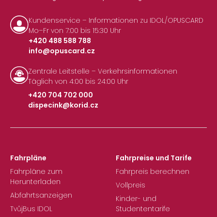
Kundenservice – Informationen zu IDOL/OPUSCARD
Mo–Fr von 7:00 bis 15:30 Uhr
+420 488 588 788
info@opuscard.cz
|
Zentrale Leitstelle – Verkehrsinformationen
Täglich von 4:00 bis 24:00 Uhr
+420 704 702 000
dispecink@korid.cz
|
Fahrpläne
Fahrpreise und Tarife
Fahrpläne zum
Fahrpreis berechnen
Herunterladen
Vollpreis
Abfahrtsanzeigen
Kinder- und
TvůjBus IDOL
Studententarife