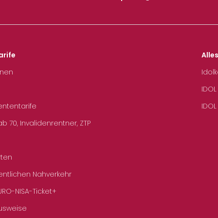
arife
Alle
hnen
Idol
IDOL
ententarife
IDOL
b 70, Invalidenrentner, ZTP
rten
entlichen Nahverkehr
URO-NISA-Ticket+
Ausweise