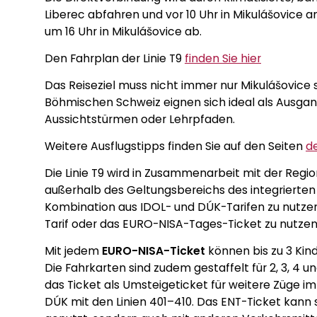
Liberec abfahren und vor 10 Uhr in Mikulášovice 
um 16 Uhr in Mikulášovice ab.
Den Fahrplan der Linie T9
finden Sie hier
Das Reiseziel muss nicht immer nur Mikulášovice 
Böhmischen Schweiz eignen sich ideal als Ausgan
Aussichtstürmen oder Lehrpfaden.
Weitere Ausflugstipps finden Sie auf den Seiten
d
Die Linie T9 wird in Zusammenarbeit mit der Regi
außerhalb des Geltungsbereichs des integrierten I
Kombination aus IDOL- und DÚK-Tarifen zu nutzen
Tarif oder das EURO-NISA-Tages-Ticket zu nutzen
Mit jedem
EURO-NISA-Ticket
können bis zu 3 Kind
Die Fahrkarten sind zudem gestaffelt für 2, 3, 4 u
das Ticket als Umsteigeticket für weitere Züge i
DÚK mit den Linien 401–410. Das ENT-Ticket kann s