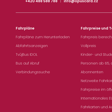
+420 488 588 788
|
info@opuscard.cz
Fahrpläne
Fahrpreise und T
Fahrpläne zum Herunterladen
Fahrpreis berec
Abfahrtsanzeigen
Vollpreis
TvůjBus IDOL
Kinder- und Stud
Bus auf Abruf
Personen ab 65, a
Verbindungssuche
Abonnenten
Netzweite Fahrka
Fahrpreise im öff
Internationales E
Fahrkarten und 