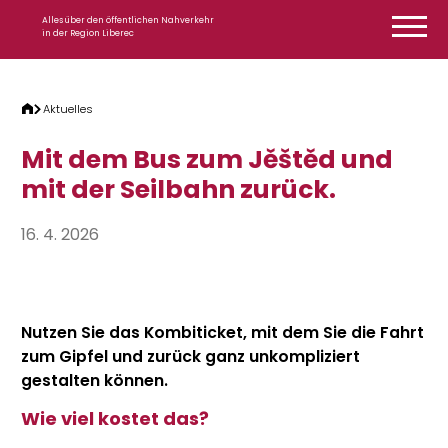
Zum Inhalt springen
Alles über den öffentlichen Nahverkehr
in der Region Liberec
Aktuelles
Mit dem Bus zum Jěštěd und
mit der Seilbahn zurück.
16. 4. 2026
Nutzen Sie das Kombiticket, mit dem Sie die Fahrt
zum Gipfel und zurück ganz unkompliziert
gestalten können.
Wie viel kostet das?