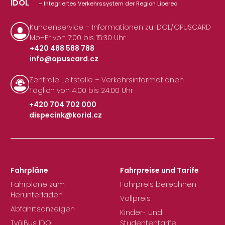
IDOL
– Integriertes Verkehrssystem der Region Liberec
Kundenservice – Informationen zu IDOL/OPUSCARD
Mo–Fr von 7:00 bis 15:30 Uhr
+420 488 588 788
info@opuscard.cz
|
Zentrale Leitstelle – Verkehrsinformationen
Täglich von 4:00 bis 24:00 Uhr
+420 704 702 000
dispecink@korid.cz
|
Fahrpläne
Fahrpreise und Tarife
Fahrpläne zum
Fahrpreis berechnen
Herunterladen
Vollpreis
Abfahrtsanzeigen
Kinder- und
TvůjBus IDOL
Studententarife