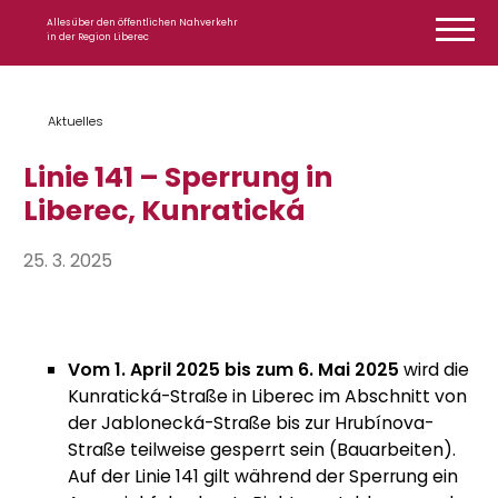
Zum Inhalt springen
Alles über den öffentlichen Nahverkehr
in der Region Liberec
Aktuelles
Linie 141 – Sperrung in
Liberec, Kunratická
25. 3. 2025
Vom 1. April 2025 bis zum 6. Mai 2025
wird die
Kunratická-Straße in Liberec im Abschnitt von
der Jablonecká-Straße bis zur Hrubínova-
Straße teilweise gesperrt sein (Bauarbeiten).
Auf der Linie 141 gilt während der Sperrung ein