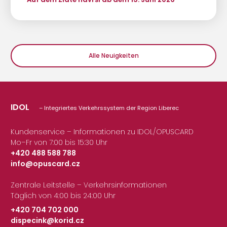
Alle Neuigkeiten
IDOL
– Integriertes Verkehrssystem der Region Liberec
Kundenservice – Informationen zu IDOL/OPUSCARD
Mo–Fr von 7:00 bis 15:30 Uhr
+420 488 588 788
info@opuscard.cz
|
Zentrale Leitstelle – Verkehrsinformationen
Täglich von 4:00 bis 24:00 Uhr
+420 704 702 000
dispecink@korid.cz
|