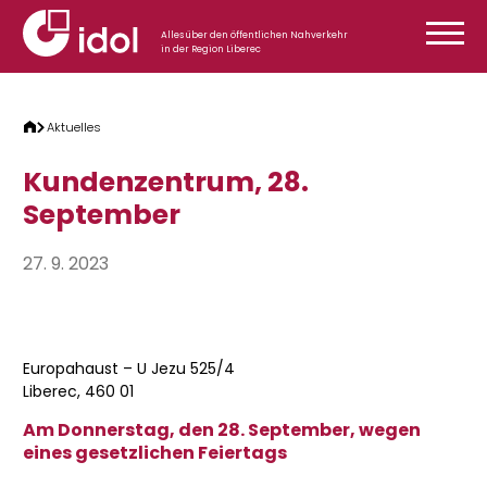
Zum Inhalt springen
Alles über den öffentlichen Nahverkehr
in der Region Liberec
Aktuelles
Kundenzentrum, 28.
September
27. 9. 2023
Europahaust – U Jezu 525/4
Liberec, 460 01
Am Donnerstag, den 28. September, wegen
eines gesetzlichen Feiertags