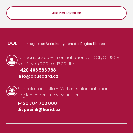
Alle Neuigkeiten
IDOL
– Integriertes Verkehrssystem der Region Liberec
Kundenservice – Informationen zu IDOL/OPUSCARD
Mo–Fr von 7:00 bis 15:30 Uhr
+420 488 588 788
info@opuscard.cz
|
Zentrale Leitstelle – Verkehrsinformationen
Täglich von 4:00 bis 24:00 Uhr
+420 704 702 000
dispecink@korid.cz
|