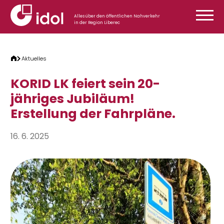
Zum Inhalt springen
Alles über den öffentlichen Nahverkehr
in der Region Liberec
Aktuelles
KORID LK feiert sein 20-
jähriges Jubiläum!
Erstellung der Fahrpläne.
16. 6. 2025