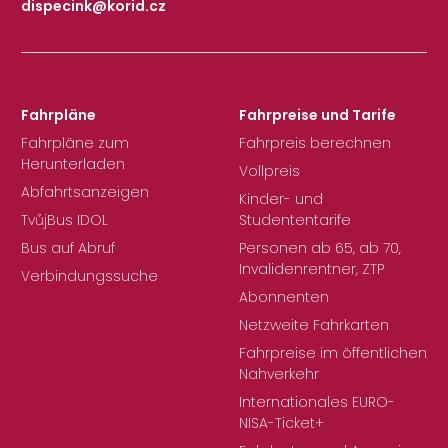
dispecink@korid.cz
|
Fahrpläne
Fahrpreise und Tarife
Fahrpläne zum
Fahrpreis berechnen
Herunterladen
Vollpreis
Abfahrtsanzeigen
Kinder- und
TvůjBus IDOL
Studententarife
Bus auf Abruf
Personen ab 65, ab 70,
Invalidenrentner, ZTP
Verbindungssuche
Abonnenten
Netzweite Fahrkarten
Fahrpreise im öffentlichen
Nahverkehr
Internationales EURO-
NISA-Ticket+