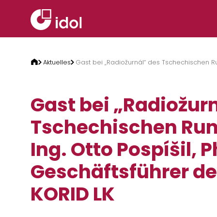
Zum Inhalt springen
Aktuelles
Gast bei „Radiožurnál“ des Tschechischen Rund
Gast bei „Radiožur
Tschechischen Run
Ing. Otto Pospíšil, P
Geschäftsführer de
KORID LK