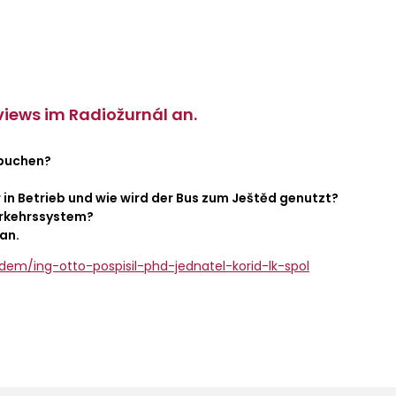
views im Radiožurnál an.
 buchen?
?
r in Betrieb und wie wird der Bus zum Ještěd genutzt?
erkehrssystem?
an.
em/ing-otto-pospisil-phd-jednatel-korid-lk-spol