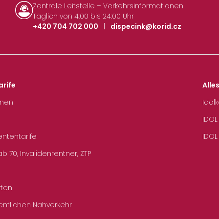
Zentrale Leitstelle – Verkehrsinformationen
Täglich von 4:00 bis 24:00 Uhr
+420 704 702 000
|
dispecink@korid.cz
arife
Alle
hnen
Idol
IDOL
ententarife
IDOL
b 70, Invalidenrentner, ZTP
rten
entlichen Nahverkehr