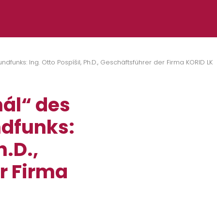
funks: Ing. Otto Pospíšil, Ph.D., Geschäftsführer der Firma KORID LK
nál“ des
dfunks:
h.D.,
r Firma