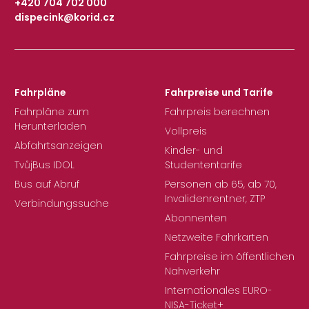
+420 704 702 000
dispecink@korid.cz
|
Fahrpläne
Fahrpreise und Tarife
Fahrpläne zum
Fahrpreis berechnen
Herunterladen
Vollpreis
Abfahrtsanzeigen
Kinder- und
TvůjBus IDOL
Studententarife
Bus auf Abruf
Personen ab 65, ab 70,
Invalidenrentner, ZTP
Verbindungssuche
Abonnenten
Netzweite Fahrkarten
Fahrpreise im öffentlichen
Nahverkehr
Internationales EURO-
NISA-Ticket+