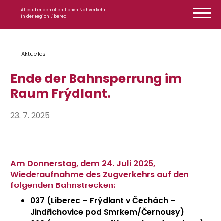
Zum Inhalt springen
Alles über den öffentlichen Nahverkehr
in der Region Liberec
Aktuelles
Ende der Bahnsperrung im
Raum Frýdlant.
23. 7. 2025
Am Donnerstag, dem 24. Juli 2025,
Wiederaufnahme des Zugverkehrs auf den
folgenden Bahnstrecken:
037 (Liberec – Frýdlant v Čechách –
Jindřichovice pod Smrkem
/Černousy)