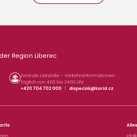
der Region Liberec
Zentrale Leitstelle – Verkehrsinformationen
Täglich von 4:00 bis 24:00 Uhr
+420 704 702 000
|
dispecink@korid.cz
arife
Alle
hnen
Idol