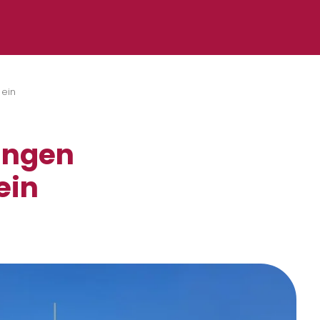
 ein
ungen
ein