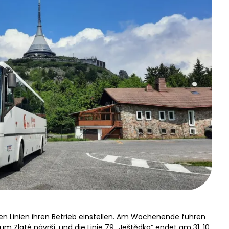
alen Linien ihren Betrieb einstellen. Am Wochenende fuhren
um Zlaté návrší, und die Linie 79 „Ještědka“ endet am 31. 10.