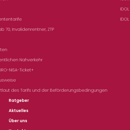
IDOL
ententarife
IDOL
b 70, Invalidenrentner, ZTP
rten
entlichen Nahverkehr
URO-NISA-Ticket+
Ausweise
rtlaut des Tarifs und der Beförderungsbedingungen
Ratgeber
Aktuelles
Über uns