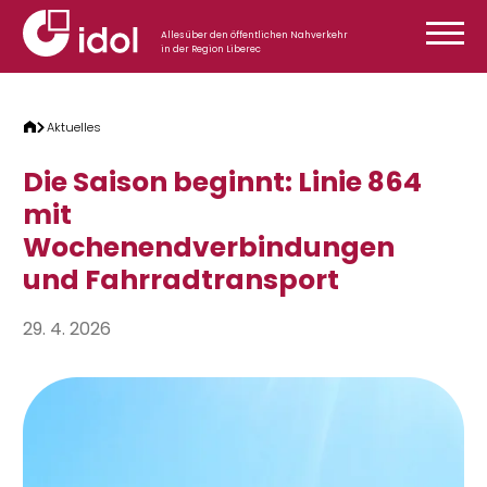
Zum Inhalt springen
Alles über den öffentlichen Nahverkehr
in der Region Liberec
Aktuelles
Die Saison beginnt: Linie 864
mit
Wochenendverbindungen
und Fahrradtransport
29. 4. 2026