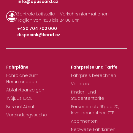
info@opuscard.cz
|
Zentrale Leitstelle – Verkehrsinformationen
Täglich von 4:00 bis 24:00 Uhr
+420 704 702 000
dispecink@korid.cz
|
Fahrpläne
Fahrpreise und Tarife
Fahrpläne zum
Fahrpreis berechnen
Herunterladen
Vollpreis
Abfahrtsanzeigen
Kinder- und
TvůjBus IDOL
Studententarife
Bus auf Abruf
Personen ab 65, ab 70,
Invalidenrentner, ZTP
Verbindungssuche
Abonnenten
Netzweite Fahrkarten