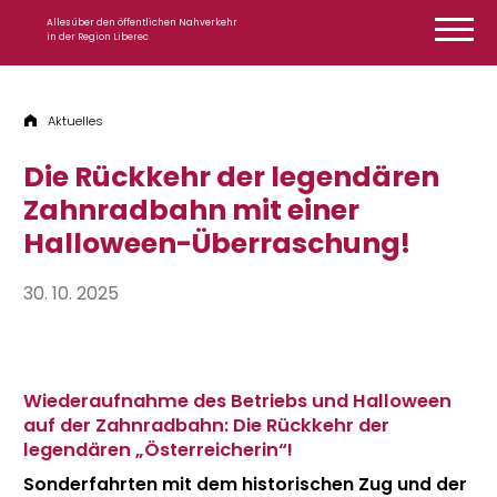
Zum Inhalt springen
Alles über den öffentlichen Nahverkehr
in der Region Liberec
Aktuelles
Die Rückkehr der legendären
Zahnradbahn mit einer
Halloween-Überraschung!
30. 10. 2025
Wiederaufnahme des Betriebs und Halloween
auf der Zahnradbahn: Die Rückkehr der
legendären „Österreicherin“!
Sonderfahrten mit dem historischen Zug und der