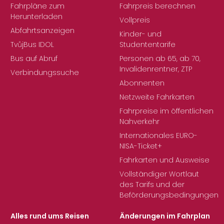
Fahrpläne zum
Fahrpreis berechnen
Herunterladen
Vollpreis
Abfahrtsanzeigen
Kinder- und
TvůjBus IDOL
Studententarife
Bus auf Abruf
Personen ab 65, ab 70,
Invalidenrentner, ZTP
Verbindungssuche
Abonnenten
Netzweite Fahrkarten
Fahrpreise im öffentlichen
Nahverkehr
Internationales EURO-
NISA-Ticket+
Fahrkarten und Ausweise
Vollständiger Wortlaut
des Tarifs und der
Beförderungsbedingungen
Alles rund ums Reisen
Änderungen im Fahrplan