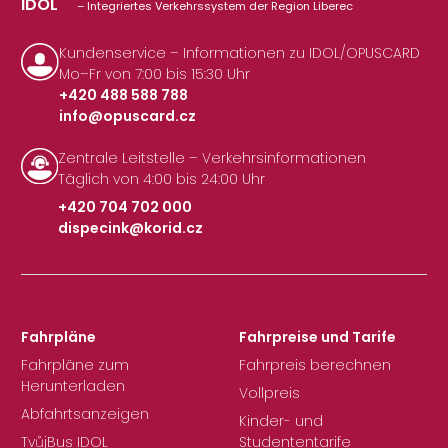
IDOL
– Integriertes Verkehrssystem der Region Liberec
Kundenservice – Informationen zu IDOL/OPUSCARD
Mo–Fr von 7:00 bis 15:30 Uhr
+420 488 588 788
info@opuscard.cz
|
Zentrale Leitstelle – Verkehrsinformationen
Täglich von 4:00 bis 24:00 Uhr
+420 704 702 000
dispecink@korid.cz
|
Fahrpläne
Fahrpreise und Tarife
Fahrpläne zum
Fahrpreis berechnen
Herunterladen
Vollpreis
Abfahrtsanzeigen
Kinder- und
TvůjBus IDOL
Studententarife