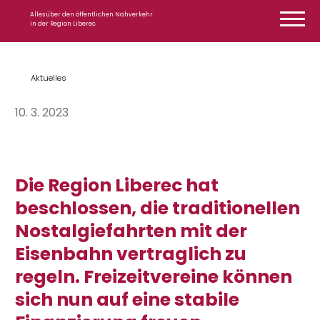
Zum Inhalt springen
Alles über den öffentlichen Nahverkehr
in der Region Liberec
Aktuelles
10. 3. 2023
Die Region Liberec hat
beschlossen, die traditionellen
Nostalgiefahrten mit der
Eisenbahn vertraglich zu
regeln. Freizeitvereine können
sich nun auf eine stabile