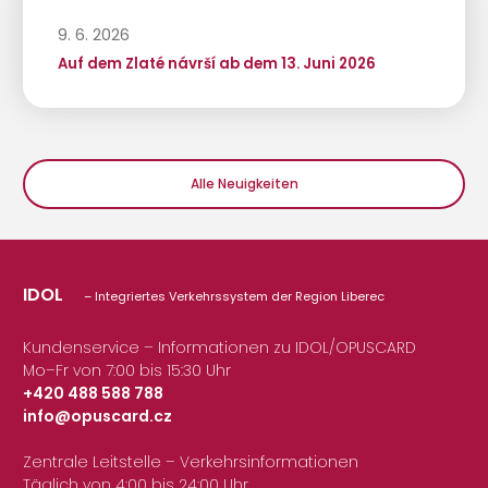
9. 6. 2026
Auf dem Zlaté návrší ab dem 13. Juni 2026
Alle Neuigkeiten
IDOL
– Integriertes Verkehrssystem der Region Liberec
Kundenservice – Informationen zu IDOL/OPUSCARD
Mo–Fr von 7:00 bis 15:30 Uhr
+420 488 588 788
info@opuscard.cz
|
Zentrale Leitstelle – Verkehrsinformationen
Täglich von 4:00 bis 24:00 Uhr