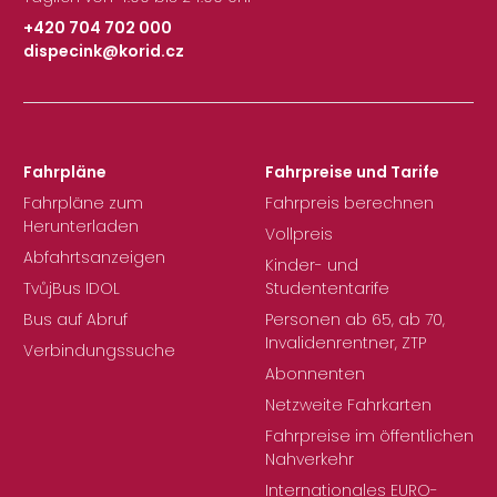
+420 704 702 000
dispecink@korid.cz
|
Fahrpläne
Fahrpreise und Tarife
Fahrpläne zum
Fahrpreis berechnen
Herunterladen
Vollpreis
Abfahrtsanzeigen
Kinder- und
TvůjBus IDOL
Studententarife
Bus auf Abruf
Personen ab 65, ab 70,
Invalidenrentner, ZTP
Verbindungssuche
Abonnenten
Netzweite Fahrkarten
Fahrpreise im öffentlichen
Nahverkehr
Internationales EURO-