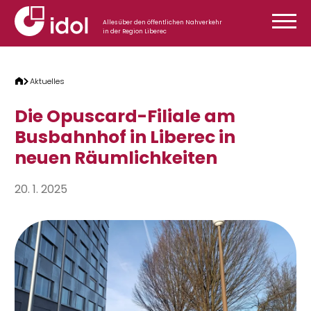
Zum Inhalt springen
Alles über den öffentlichen Nahverkehr
in der Region Liberec
Aktuelles
Die Opuscard-Filiale am
Busbahnhof in Liberec in
neuen Räumlichkeiten
20. 1. 2025