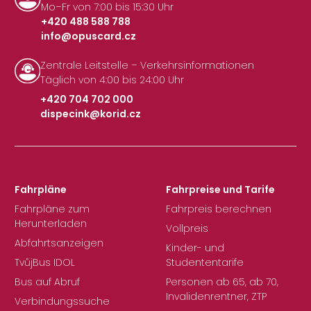
Mo–Fr von 7:00 bis 15:30 Uhr
+420 488 588 788
info@opuscard.cz
|
Zentrale Leitstelle – Verkehrsinformationen
Täglich von 4:00 bis 24:00 Uhr
+420 704 702 000
dispecink@korid.cz
|
Fahrpläne
Fahrpreise und Tarife
Fahrpläne zum
Fahrpreis berechnen
Herunterladen
Vollpreis
Abfahrtsanzeigen
Kinder- und
TvůjBus IDOL
Studententarife
Bus auf Abruf
Personen ab 65, ab 70,
Invalidenrentner, ZTP
Verbindungssuche