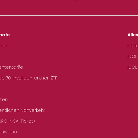
arife
Alle
hnen
Idol
IDOL
ententarife
IDOL
b 70, Invalidenrentner, ZTP
rten
entlichen Nahverkehr
URO-NISA-Ticket+
Ausweise