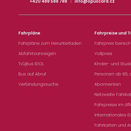
+420 488 588 788
|
info@opuscard.cz
Fahrpläne
Fahrpreise und T
Fahrpläne zum Herunterladen
Fahrpreis berec
Abfahrtsanzeigen
Vollpreis
TvůjBus IDOL
Kinder- und Stud
Bus auf Abruf
Personen ab 65, a
Verbindungssuche
Abonnenten
Netzweite Fahrka
Fahrpreise im öff
Internationales E
Fahrkarten und 