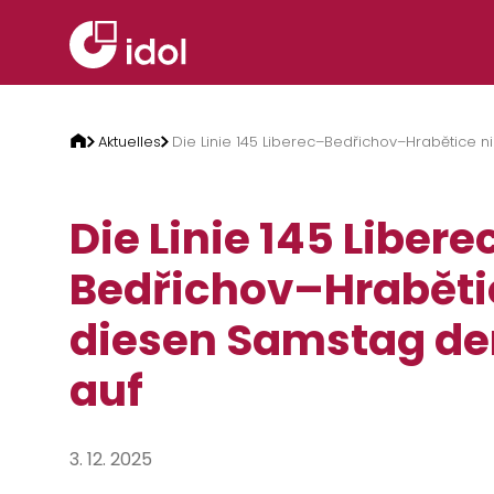
Zum Inhalt springen
Aktuelles
Die Linie 145 Liberec–Bedřichov–Hrabětice 
Die Linie 145 Libere
Bedřichov–Hrabět
diesen Samstag de
auf
3. 12. 2025