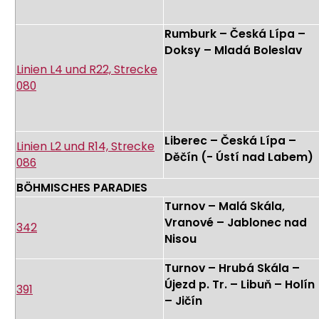
Rumburk – Česká Lípa –
Doksy – Mladá Boleslav
Linien L4 und R22, Strecke
080
Liberec – Česká Lípa –
Linien L2 und R14, Strecke
Děčín (- Ústí nad Labem)
086
BÖHMISCHES PARADIES
Turnov – Malá Skála,
Vranové – Jablonec nad
342
Nisou
Turnov – Hrubá Skála –
Újezd p. Tr. – Libuň – Holín
391
– Jičín