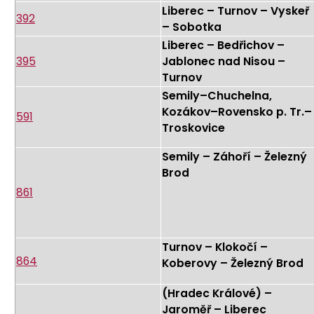
Liberec – Turnov – Vyskeř
392
– Sobotka
Liberec – Bedřichov –
395
Jablonec nad Nisou –
Turnov
Semily–Chuchelna,
Kozákov–Rovensko p. Tr.–
591
Troskovice
Semily – Záhoří – Železný
Brod
861
Turnov – Klokočí –
864
Koberovy – Železný Brod
(Hradec Králové) –
Jaroměř – Liberec