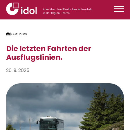
Zum Inhalt springen
Alles über den öffentlichen Nahverkehr
in der Region Liberec
Aktuelles
Die letzten Fahrten der
Ausflugslinien.
26. 9. 2025