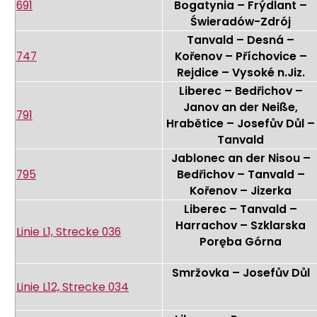
691
Bogatynia – Frýdlant –
Świeradów-Zdrój
Tanvald – Desná –
747
Kořenov – Příchovice –
Rejdice – Vysoké n.Jiz.
Liberec – Bedřichov –
Janov an der Neiße,
791
Hrabětice – Josefův Důl –
Tanvald
Jablonec an der Nisou –
795
Bedřichov – Tanvald –
Kořenov – Jizerka
Liberec – Tanvald –
Harrachov – Szklarska
Linie L1, Strecke 036
Poręba Górna
Smržovka – Josefův Důl
Linie L12, Strecke 034