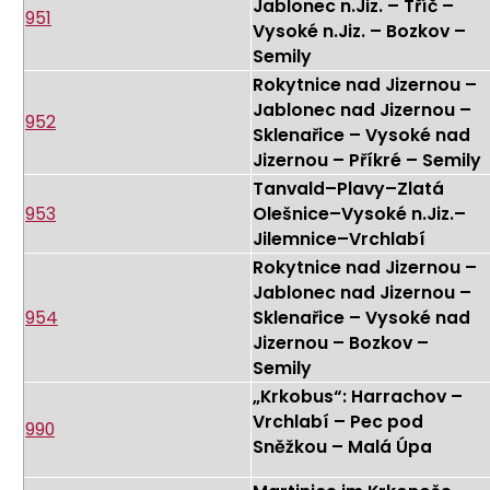
Jablonec n.Jiz. – Tříč –
951
Vysoké n.Jiz. – Bozkov –
Semily
Rokytnice nad Jizernou –
Jablonec nad Jizernou –
952
Sklenařice – Vysoké nad
Jizernou – Příkré – Semily
Tanvald–Plavy–Zlatá
953
Olešnice–Vysoké n.Jiz.–
Jilemnice–Vrchlabí
Rokytnice nad Jizernou –
Jablonec nad Jizernou –
954
Sklenařice – Vysoké nad
Jizernou – Bozkov –
Semily
„Krkobus“: Harrachov –
Vrchlabí – Pec pod
990
Sněžkou – Malá Úpa