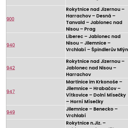
Rokytnice nad Jizernou –
Harrachov – Desná –
900
Tanvald – Jablonec nad
Nisou – Prag
Liberec – Jablonec nad
Nisou – Jilemnice –
940
Vrchlabí – Špindlerův Mlýn
Rokytnice nad Jizernou –
942
Jablonec nad Nisou –
Harrachov
Martinice im Krkonoše –
Jilemnice – Hrabačov –
947
Vítkovice – Dolní Mísečky
– Horní Mísečky
Jilemnice – Benecko –
949
Vrchlabí
Rokytnice n.Jiz. –