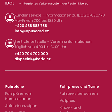
IDOL
– Integriertes Verkehrssystem der Region Liberec
Kundenservice – Informationen zu IDOL/OPUSCARD
Mo–Fr von 7:00 bis 15:30 Uhr
+420 488 588 788
info@opuscard.cz
|
Zentrale Leitstelle – Verkehrsinformationen
Täglich von 4:00 bis 24:00 Uhr
+420 704 702 000
dispecink@korid.cz
|
Fahrpläne
Fahrpreise und Tarife
Fahrpläne zum
Fahrpreis berechnen
Herunterladen
Vollpreis
Abfahrtsanzeigen
Kinder- und