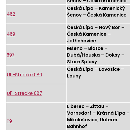
Šenov – Česká Kamenice
Česká Lípa – Kamenický
462
Šenov – Česká Kamenice
Česká Lípa – Nový Bor –
469
Česká Kamenice –
Jetřichovice
Mšeno – Blatce –
697
Dubá/Houska – Doksy –
Staré Splavy
Česká Lípa – Lovosice –
U11-Strecke 080
Louny
U11-Strecke 087
Liberec – Zittau –
Varnsdorf – Krásná Lípa –
Mikulášovice, Unterer
T9
Bahnhof