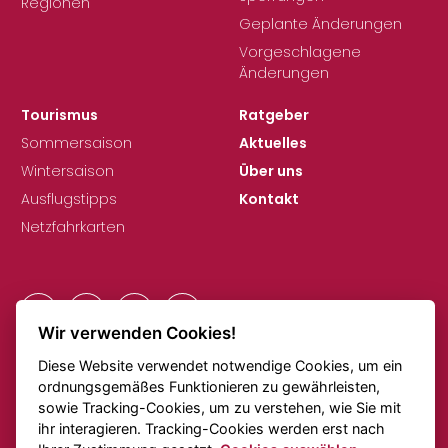
Regionen
Geplante Änderungen
Vorgeschlagene
Änderungen
Tourismus
Ratgeber
Sommersaison
Aktuelles
Wintersaison
Über uns
Ausflugstipps
Kontakt
Netzfahrkarten
Wir verwenden Cookies!
Diese Website verwendet notwendige Cookies, um ein
DSGVO
Cookie-Einstellungen
ordnungsgemäßes Funktionieren zu gewährleisten,
Anmerkungen zu den Fahrplänen
Online-Verkehr
sowie Tracking-Cookies, um zu verstehen, wie Sie mit
ihr interagieren. Tracking-Cookies werden erst nach