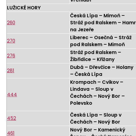
LUŽICKÉ HORY
Česká Lípa – Mimoň –
260
Stráž pod Ralskem – Hamr
na Jezeře
Liberec – Osečná – Stráž
270
pod Ralskem – Mimoň
Stráž pod Ralskem –
276
Žibřidice – Křižany
Dubá – Dřevčice – Holany
281
– Česká Lípa
Krompach – Cvikov –
Lindava – Sloup v
444
Čechách – Nový Bor –
Polevsko
Česká Lípa – Sloup v
452
Čechách – Nový Bor
Nový Bor – Kamenický
461