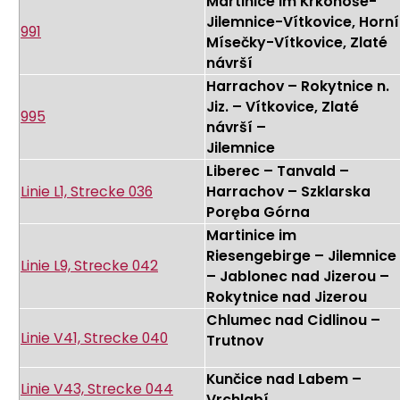
Martinice im Krkonoše-
Jilemnice-Vítkovice, Horní
991
Mísečky-Vítkovice, Zlaté
návrší
Harrachov – Rokytnice n.
Jiz. – Vítkovice, Zlaté
995
návrší –
Jilemnice
Liberec – Tanvald –
Linie L1, Strecke 036
Harrachov – Szklarska
Poręba Górna
Martinice im
Riesengebirge – Jilemnice
Linie L9, Strecke 042
– Jablonec nad Jizerou –
Rokytnice nad Jizerou
Chlumec nad Cidlinou –
Linie V41, Strecke 040
Trutnov
Kunčice nad Labem –
Linie V43, Strecke 044
Vrchlabí