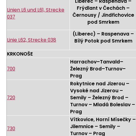
Liberec – Raspenava –
Frýdlant v Čechách –
Linien L6 und L61, Strecke
Černousy / Jindřichovice
037
pod Smrkem
(Liberec) – Raspenava –
Linie L62, Strecke 038
Bílý Potok pod Smrkem
KRKONOŠE
Harrachov–Tanvald–
700
Železný Brod–Turnov–
Prag
Rokytnice nad Jizerou –
Vysoké nad Jizerou –
720
Semily – Železný Brod –
Turnov – Mladá Boleslav –
Prag
Vítkovice, Horní Mísečky –
Jilemnice – Semily –
730
Turnov – Prag