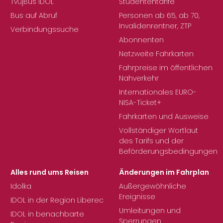
TvůjBus IDOL
Studententarife
Bus auf Abruf
Personen ab 65, ab 70,
Invalidenrentner, ZTP
Verbindungssuche
Abonnenten
Netzweite Fahrkarten
Fahrpreise im öffentlichen
Nahverkehr
Internationales EURO-
NISA-Ticket+
Fahrkarten und Ausweise
Vollständiger Wortlaut
des Tarifs und der
Beförderungsbedingungen
Alles rund ums Reisen
Änderungen im Fahrplan
Idolka
Außergewöhnliche
Ereignisse
IDOL in der Region Liberec
Umleitungen und
IDOL in benachbarte
Sperrungen