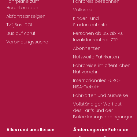
Fahrpläne zum
Fahrpreis berechnen
Herunterladen
Vollpreis
Abfahrtsanzeigen
Kinder- und
TvůjBus IDOL
Studententarife
Bus auf Abruf
Personen ab 65, ab 70,
Invalidenrentner, ZTP
Verbindungssuche
Abonnenten
Netzweite Fahrkarten
Fahrpreise im öffentlichen
Nahverkehr
Internationales EURO-
NISA-Ticket+
Fahrkarten und Ausweise
Vollständiger Wortlaut
des Tarifs und der
Beförderungsbedingungen
Alles rund ums Reisen
Änderungen im Fahrplan