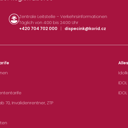
Zentrale Leitstelle – Verkehrsinformationen
Täglich von 4:00 bis 24:00 Uhr
+420 704 702 000
|
dispecink@korid.cz
arife
Alle
hnen
Idol
IDOL
ententarife
IDOL
b 70, Invalidenrentner, ZTP
rten