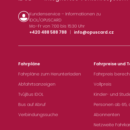
Kundenservice – Informationen zu
IDOL/OPUSCARD
Mo–Fr von 7:00 bis 15:30 Uhr
+420 488 588 788
|
info@opuscard.cz
Fahrpläne
Fahrpreise und T
Fahrpläne zum Herunterladen
Fahrpreis berec
Abfahrtsanzeigen
Vollpreis
TvůjBus IDOL
Kinder- und Stud
Bus auf Abruf
Personen ab 65, a
Verbindungssuche
Abonnenten
Netzweite Fahrka