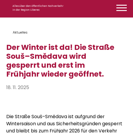
Zum Inhalt springen
Alles über den öffentlichen Nahverkehr
in der Region Liberec
Aktuelles
Der Winter ist da! Die Straße
Souš–Smědava wird
gesperrt und erst im
Frühjahr wieder geöffnet.
18. 11. 2025
Die Straße Souš–Smědava ist aufgrund der
Wintersaison und aus Sicherheitsgründen gesperrt
und bleibt bis zum Frühjahr 2026 für den Verkehr