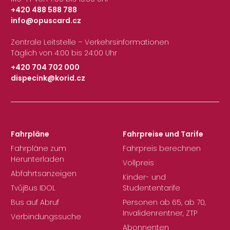
+420 488 588 788
info@opuscard.cz
|
Zentrale Leitstelle – Verkehrsinformationen
Täglich von 4:00 bis 24:00 Uhr
+420 704 702 000
dispecink@korid.cz
|
Fahrpläne
Fahrpreise und Tarife
Fahrpläne zum
Fahrpreis berechnen
Herunterladen
Vollpreis
Abfahrtsanzeigen
Kinder- und
TvůjBus IDOL
Studententarife
Bus auf Abruf
Personen ab 65, ab 70,
Invalidenrentner, ZTP
Verbindungssuche
Abonnenten