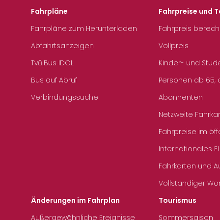
Fahrpläne
Fahrpreise und T
Fahrpläne zum Herunterladen
Fahrpreis berec
Abfahrtsanzeigen
Vollpreis
TvůjBus IDOL
Kinder- und Stud
Bus auf Abruf
Personen ab 65, a
Verbindungssuche
Abonnenten
Netzweite Fahrka
Fahrpreise im öff
Internationales E
Fahrkarten und 
Vollständiger Wo
Änderungen im Fahrplan
Tourismus
Außergewöhnliche Ereignisse
Sommersaison