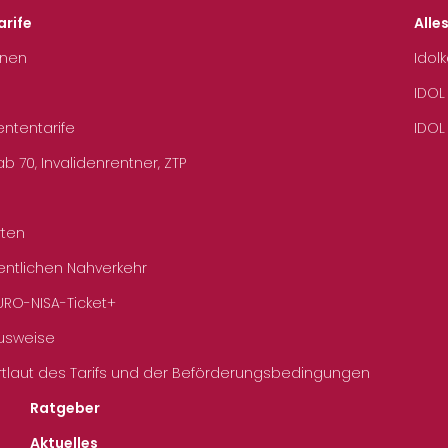
arife
Alle
hnen
Idol
IDOL
ententarife
IDOL
b 70, Invalidenrentner, ZTP
rten
entlichen Nahverkehr
URO-NISA-Ticket+
Ausweise
rtlaut des Tarifs und der Beförderungsbedingungen
Ratgeber
Aktuelles