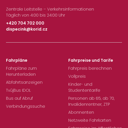
Zentrale Leitstelle – Verkehrsinformationen
Täglich von 4:00 bis 24:00 Uhr
+420 704 702 000
dispecink@korid.cz
|
Fahrpläne
Fahrpreise und Tarife
Fahrpläne zum
Fahrpreis berechnen
Herunterladen
Vollpreis
Abfahrtsanzeigen
Kinder- und
TvůjBus IDOL
Studententarife
Bus auf Abruf
Personen ab 65, ab 70,
Invalidenrentner, ZTP
Verbindungssuche
Abonnenten
Netzweite Fahrkarten