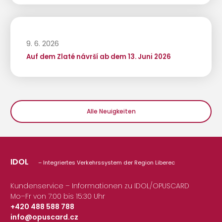
9. 6. 2026
Auf dem Zlaté návrší ab dem 13. Juni 2026
Alle Neuigkeiten
IDOL
– Integriertes Verkehrssystem der Region Liberec
Kundenservice – Informationen zu IDOL/OPUSCARD
Mo–Fr von 7:00 bis 15:30 Uhr
+420 488 588 788
info@opuscard.cz
|