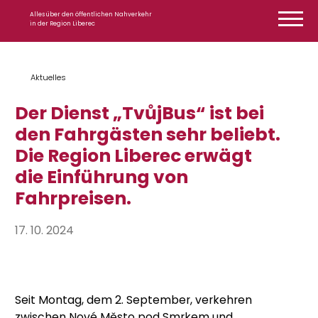
Zum Inhalt springen
Alles über den öffentlichen Nahverkehr
in der Region Liberec
Aktuelles
Der Dienst „TvůjBus“ ist bei
den Fahrgästen sehr beliebt.
Die Region Liberec erwägt
die Einführung von
Fahrpreisen.
17. 10. 2024
Seit Montag, dem 2. September, verkehren
zwischen Nové Město pod Smrkem und